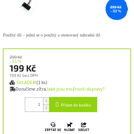
299 Kč
–33 %
Použitý díl – jedná se o použitý a
otestovaný náhradní díl.
299 Kč
–33 %
199 Kč
199 Kč bez DPH
SKLADEM
(1 ks)
Měrná cena:
Doručíme zítra
Jaké jsou možnosti dopravy?
Přidat do košíku
ZEPTAT SE
HLÍDAT
SDÍLET