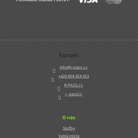
Kontakt
info
@
r-pass.cz
+420 604 354 353
R-PASS.cz
r_passcz
O nás
Služby
Volná místa