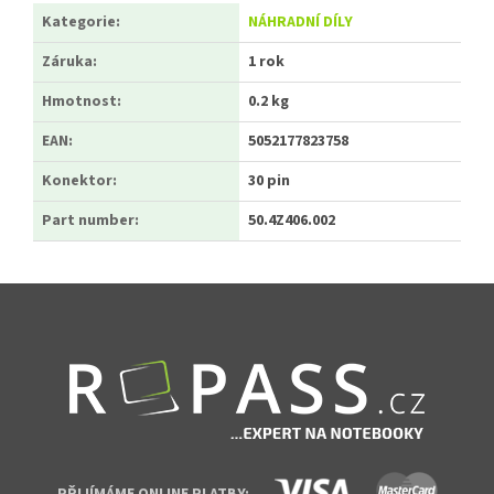
Kategorie
:
NÁHRADNÍ DÍLY
Záruka
:
1 rok
Hmotnost
:
0.2 kg
EAN
:
5052177823758
Konektor
:
30 pin
Part number
:
50.4Z406.002
Zápatí
PŘIJÍMÁME ONLINE PLATBY: