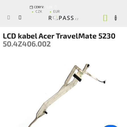
Přejít na obsah
CENY V:
CZK
CZK
EUR
NÁKUP
LCD kabel Acer TravelMate 5230
50.4Z406.002