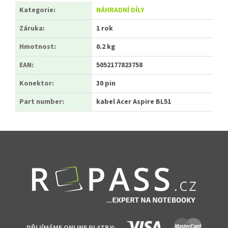
Kategorie
:
NÁHRADNÍ DÍLY
Záruka
:
1 rok
Hmotnost
:
0.2 kg
EAN
:
5052177823758
Konektor
:
30 pin
Part number
:
kabel Acer Aspire BL51
Zápatí
PŘIJÍMÁME ONLINE PLATBY: