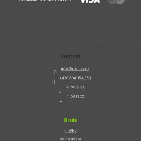
Kontakt
info
@
r-pass.cz
+420 604 354 353
R-PASS.cz
r_passcz
O nás
Služby
Volná místa