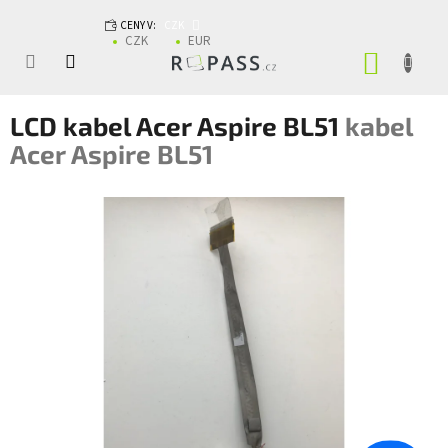
Přejít na obsah
CENY V:
CZK
CZK
EUR
NÁKUP
LCD kabel Acer Aspire BL51
kabel
Acer Aspire BL51