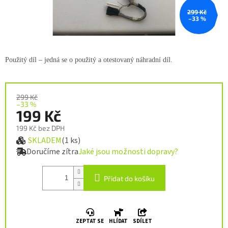
299 Kč
–33 %
Použitý díl – jedná se o použitý a
otestovaný náhradní díl.
299 Kč
–33 %
199 Kč
199 Kč bez DPH
SKLADEM
(1 ks)
Měrná cena:
Doručíme zítra
Jaké jsou možnosti dopravy?
Přidat do košíku
ZEPTAT SE
HLÍDAT
SDÍLET