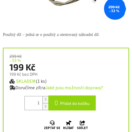
299 Kč
–33 %
Použitý díl – jedná se o použitý a
otestovaný náhradní díl.
299 Kč
–33 %
199 Kč
199 Kč bez DPH
SKLADEM
(1 ks)
Měrná cena:
Doručíme zítra
Jaké jsou možnosti dopravy?
Přidat do košíku
ZEPTAT SE
HLÍDAT
SDÍLET