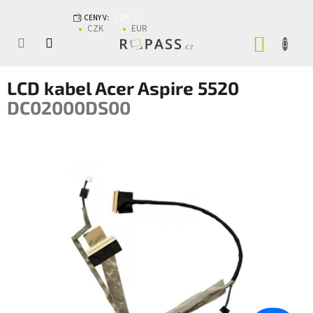
Přejít na obsah
CENY V:
CZK
CZK
EUR
NÁKUP
LCD kabel Acer Aspire 5520
DC02000DS00