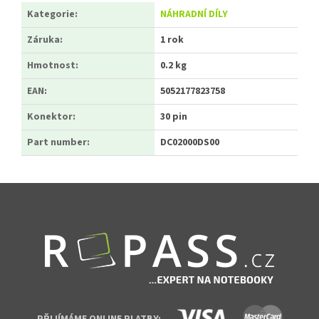
Kategorie
:
NÁHRADNÍ DÍLY
Záruka
:
1 rok
Hmotnost
:
0.2 kg
EAN
:
5052177823758
Konektor
:
30 pin
Part number
:
DC02000DS00
Zápatí
PŘIJÍMÁME ONLINE PLATBY: