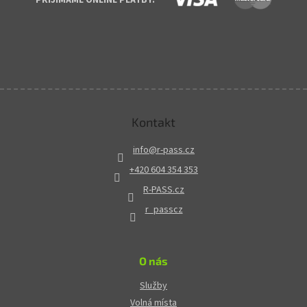
Kontakt
info
@
r-pass.cz
+420 604 354 353
R-PASS.cz
r_passcz
O nás
Služby
Volná místa