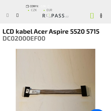
Přejít na obsah
CENY V:
CZK
CZK
EUR
NÁKUP
LCD kabel Acer Aspire 5520 5715
DC02000EF00