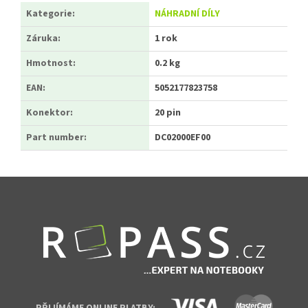
Kategorie
:
NÁHRADNÍ DÍLY
Záruka
:
1 rok
Hmotnost
:
0.2 kg
EAN
:
5052177823758
Konektor
:
20 pin
Part number
:
DC02000EF00
Zápatí
PŘIJÍMÁME ONLINE PLATBY: