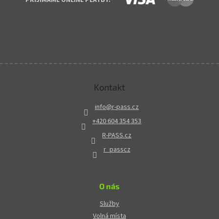
Kontakt
info
@
r-pass.cz
+420 604 354 353
R-PASS.cz
r_passcz
O nás
Služby
Volná místa