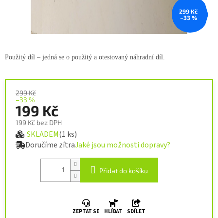
299 Kč
–33 %
Použitý díl – jedná se o použitý a
otestovaný náhradní díl.
299 Kč
–33 %
199 Kč
199 Kč bez DPH
SKLADEM
(1 ks)
Měrná cena:
Doručíme zítra
Jaké jsou možnosti dopravy?
Přidat do košíku
ZEPTAT SE
HLÍDAT
SDÍLET