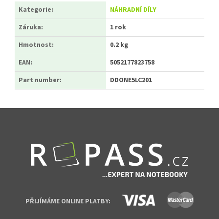
Kategorie
:
NÁHRADNÍ DÍLY
Záruka
:
1 rok
Hmotnost
:
0.2 kg
EAN
:
5052177823758
Part number
:
DDONE5LC201
Zápatí
PŘIJÍMÁME ONLINE PLATBY: