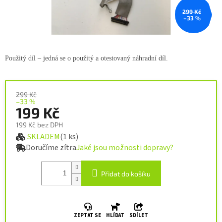
299 Kč
–33 %
Použitý díl – jedná se o použitý a
otestovaný náhradní díl.
299 Kč
–33 %
199 Kč
199 Kč bez DPH
SKLADEM
(1 ks)
Měrná cena:
Doručíme zítra
Jaké jsou možnosti dopravy?
Přidat do košíku
ZEPTAT SE
HLÍDAT
SDÍLET