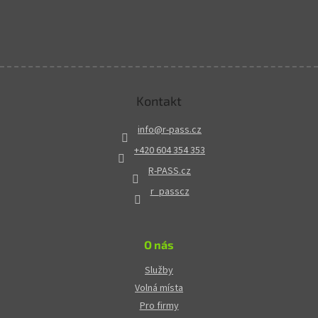
Kontakt
info
@
r-pass.cz
+420 604 354 353
R-PASS.cz
r_passcz
O nás
Služby
Volná místa
Pro firmy