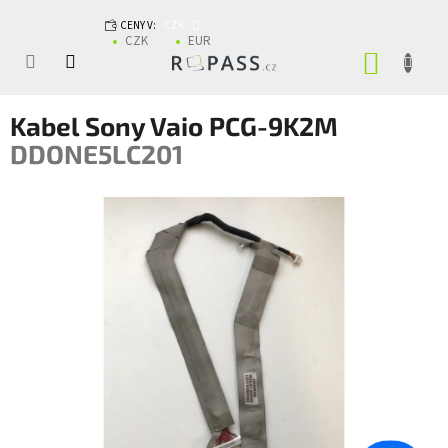
Přejít na obsah
CENY V:
CZK
CZK
EUR
NÁKUP
Kabel Sony Vaio PCG-9K2M
DDONE5LC201