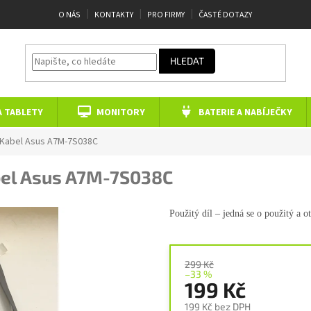
O NÁS
KONTAKTY
PRO FIRMY
ČASTÉ DOTAZY
HLEDAT
A TABLETY
MONITORY
BATERIE A NABÍJEČKY
Kabel Asus A7M-7S038C
el Asus A7M-7S038C
Použitý díl – jedná se o použitý a
o
299 Kč
–33 %
199 Kč
199 Kč bez DPH