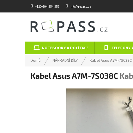
Přejít na obsah
+420 604 354 353
info@r-pass.cz
NOTEBOOKY A POČÍTAČE
TELEFONY 
Domů
NÁHRADNÍ DÍLY
Kabel Asus A7M-7S038C
Kabel Asus A7M-7S038C
Kab