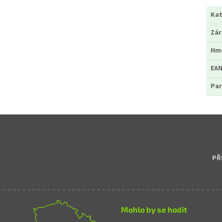
Kat
Zá
Hm
EA
Par
PŘ
Mohlo by se hodit