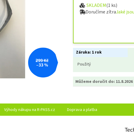
SKLADEM
(1 ks)
Měrná cena:
Doručíme zítra
Jaké jso
Záruka:
1 rok
299 Kč
Použitý
–33 %
Můžeme doručit do:
11.8.2026
Výhody nákupu na R-PASS.cz
Doprava a platba
Tec