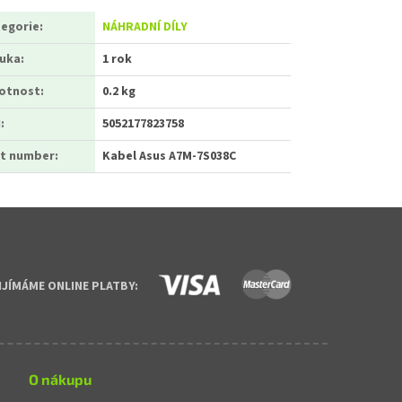
egorie
:
NÁHRADNÍ DÍLY
ruka
:
1 rok
otnost
:
0.2 kg
N
:
5052177823758
t number
:
Kabel Asus A7M-7S038C
IJÍMÁME ONLINE PLATBY:
O nákupu