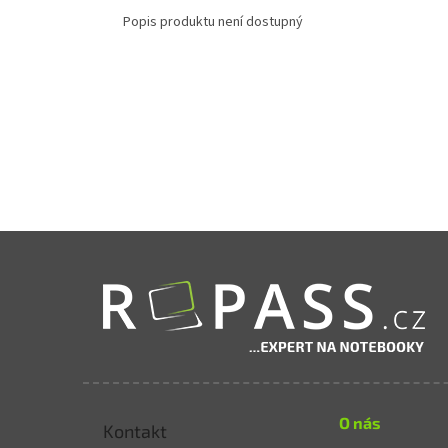
Popis produktu není dostupný
Zápatí
O nás
Kontakt