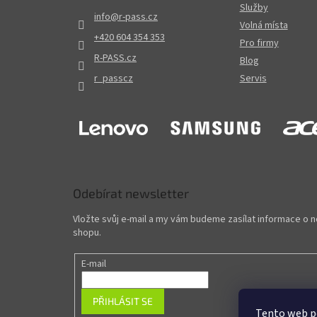
Služby
info
@
r-pass.cz
Volná místa
+420 604 354 353
Pro firmy
R-PASS.cz
Blog
r_passcz
Servis
Odebírat newsletter
Vložte svůj e-mail a my vám budeme zasílat informace o
shopu.
E-mail
PŘIHLÁSIT SE
Tento web p