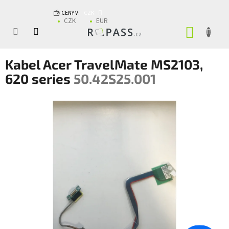
Přejít na obsah
CENY V:
CZK
CZK
EUR
NÁKUP
Kabel Acer TravelMate MS2103,
620 series
50.42S25.001