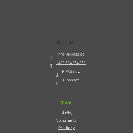
Kontakt
info
@
r-pass.cz
+420 604 354 353
R-PASS.cz
r_passcz
O nás
Služby
Volná místa
Pro firmy