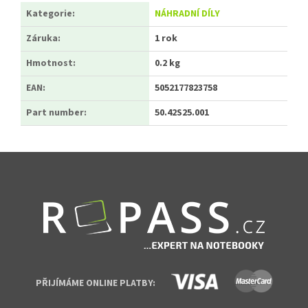
Kategorie
:
NÁHRADNÍ DÍLY
Záruka
:
1 rok
Hmotnost
:
0.2 kg
EAN
:
5052177823758
Part number
:
50.42S25.001
Zápatí
PŘIJÍMÁME ONLINE PLATBY: