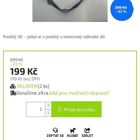
299 Kč
–33 %
Použitý díl – jedná se o použitý a
otestovaný náhradní díl.
299 Kč
–33 %
199 Kč
199 Kč bez DPH
SKLADEM
(1 ks)
Měrná cena:
Doručíme zítra
Jaké jsou možnosti dopravy?
Přidat do košíku
ZEPTAT SE
HLÍDAT
SDÍLET