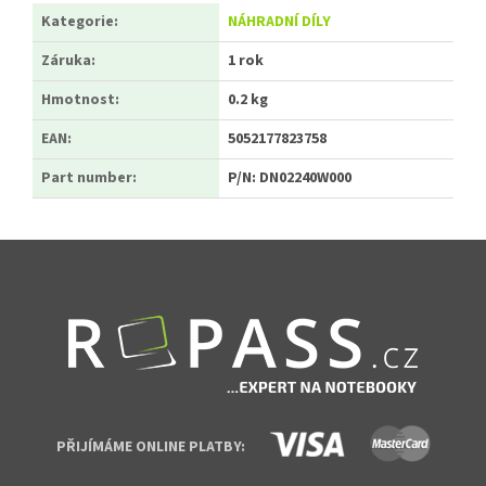
Kategorie
:
NÁHRADNÍ DÍLY
Záruka
:
1 rok
Hmotnost
:
0.2 kg
EAN
:
5052177823758
Part number
:
P/N: DN02240W000
Zápatí
PŘIJÍMÁME ONLINE PLATBY: