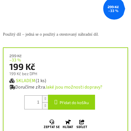
299 Kč
–33 %
Použitý díl – jedná se o použitý a
otestovaný náhradní díl.
299 Kč
–33 %
199 Kč
199 Kč bez DPH
SKLADEM
(1 ks)
Měrná cena:
Doručíme zítra
Jaké jsou možnosti dopravy?
Přidat do košíku
ZEPTAT SE
HLÍDAT
SDÍLET