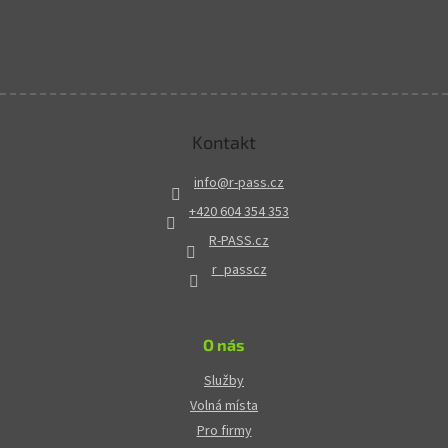
Kontakt
info
@
r-pass.cz
+420 604 354 353
R-PASS.cz
r_passcz
O nás
Služby
Volná místa
Pro firmy