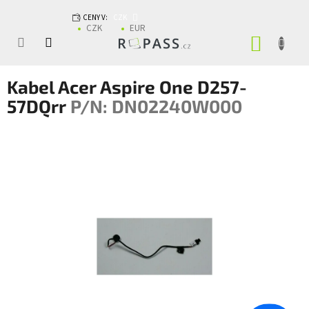
Přejít na obsah
CENY V:
CZK
CZK
EUR
NÁKUP
Kabel Acer Aspire One D257-
57DQrr
P/N: DN02240W000