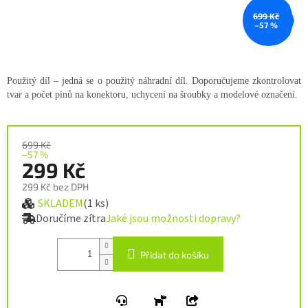
699 Kč
–57 %
Použitý díl – jedná se o použitý náhradní díl. Doporučujeme zkontrolovat
tvar a počet pinů na konektoru, uchycení na šroubky a modelové označení.
699 Kč
–57 %
299 Kč
299 Kč bez DPH
SKLADEM
(1 ks)
Měrná cena:
Doručíme zítra
Jaké jsou možnosti dopravy?
Přidat do košíku