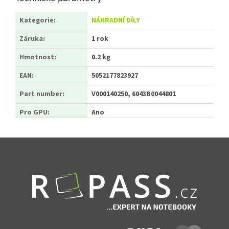
Kategorie
:
NÁHRADNÍ DÍLY
Záruka
:
1 rok
Hmotnost
:
0.2 kg
EAN
:
5052177823927
Part number
:
V000140250, 6043B0044801
Pro GPU
:
Ano
Zápatí