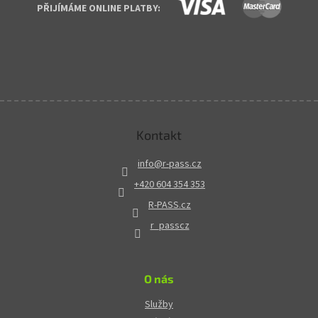
PŘIJÍMÁME ONLINE PLATBY:
Kontakt
info
@
r-pass.cz
+420 604 354 353
R-PASS.cz
r_passcz
O nás
Služby