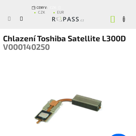
Přejít na obsah
CENY V:
CZK
CZK
EUR
NÁKUP
Chlazení Toshiba Satellite L300D
V000140250