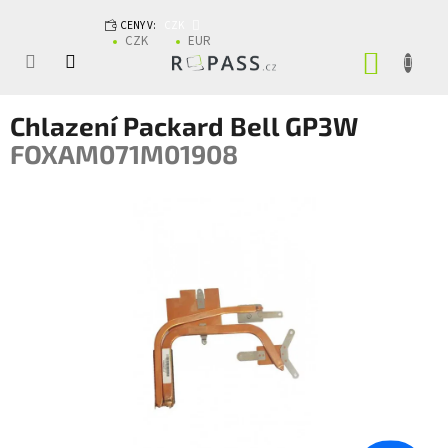
Přejít na obsah
CENY V:
CZK
CZK
EUR
NÁKUP
Chlazení Packard Bell GP3W
FOXAM071M01908