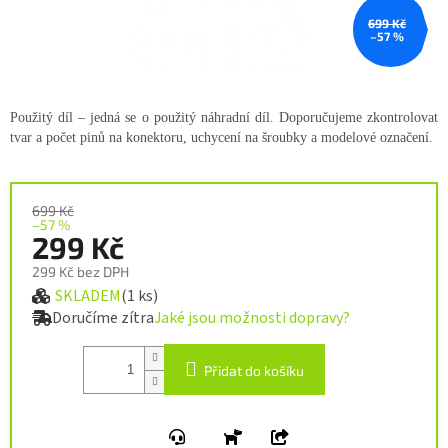
699 Kč
–57 %
Použitý díl – jedná se o použitý náhradní díl. Doporučujeme zkontrolovat
tvar a počet pinů na konektoru, uchycení na šroubky a modelové označení.
699 Kč
–57 %
299 Kč
299 Kč bez DPH
SKLADEM
(1 ks)
Měrná cena:
Doručíme zítra
Jaké jsou možnosti dopravy?
Přidat do košíku