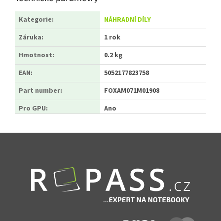
Kategorie
:
NÁHRADNÍ DÍLY
Záruka
:
1 rok
Hmotnost
:
0.2 kg
EAN
:
5052177823758
Part number
:
FOXAM071M01908
Pro GPU
:
Ano
Zápatí