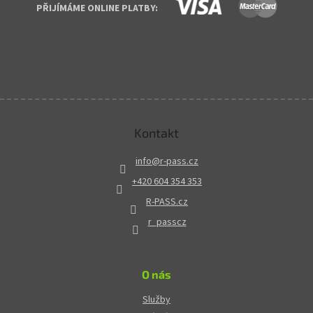
PŘIJÍMÁME ONLINE PLATBY:
Kontakt
info
@
r-pass.cz
+420 604 354 353
R-PASS.cz
r_passcz
O nás
Služby