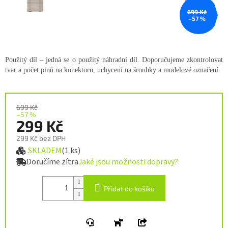
699 Kč
–57 %
Použitý díl – jedná se o použitý náhradní díl. Doporučujeme zkontrolovat
tvar a počet pinů na konektoru, uchycení na šroubky a modelové označení.
699 Kč
–57 %
299 Kč
299 Kč bez DPH
SKLADEM
(1 ks)
Měrná cena:
Doručíme zítra
Jaké jsou možnosti dopravy?
Přidat do košíku