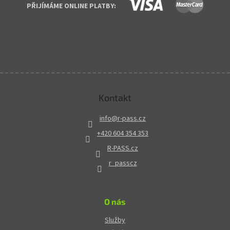
PŘIJÍMÁME ONLINE PLATBY:
Kontakt
info
@
r-pass.cz
+420 604 354 353
R-PASS.cz
r_passcz
O nás
Služby