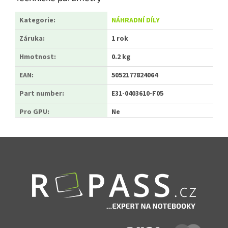
Kategorie
:
NÁHRADNÍ DÍLY
Záruka
:
1 rok
Hmotnost
:
0.2 kg
EAN
:
5052177824064
Part number
:
E31-0403610-F05
Pro GPU
:
Ne
Zápatí