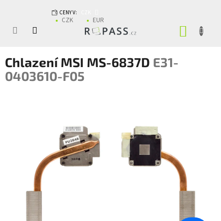
Přejít na obsah
CENY V:
CZK
CZK
EUR
NÁKUP
Chlazení MSI MS-6837D
E31-
0403610-F05