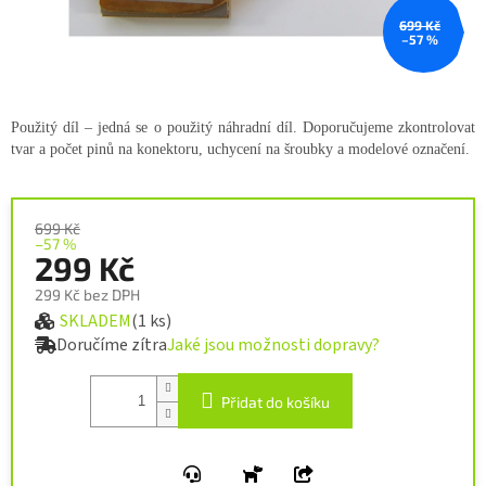
699 Kč
–57 %
Použitý díl – jedná se o použitý náhradní díl. Doporučujeme zkontrolovat
tvar a počet pinů na konektoru, uchycení na šroubky a modelové označení.
699 Kč
–57 %
299 Kč
299 Kč bez DPH
SKLADEM
(1 ks)
Měrná cena:
Doručíme zítra
Jaké jsou možnosti dopravy?
Přidat do košíku