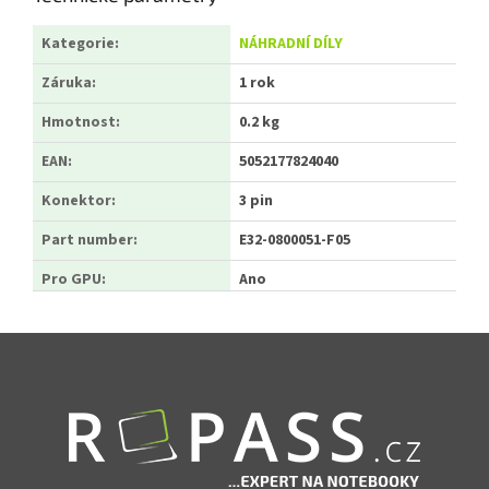
Kategorie
:
NÁHRADNÍ DÍLY
Záruka
:
1 rok
Hmotnost
:
0.2 kg
EAN
:
5052177824040
Konektor
:
3 pin
Part number
:
E32-0800051-F05
Pro GPU
:
Ano
Zápatí