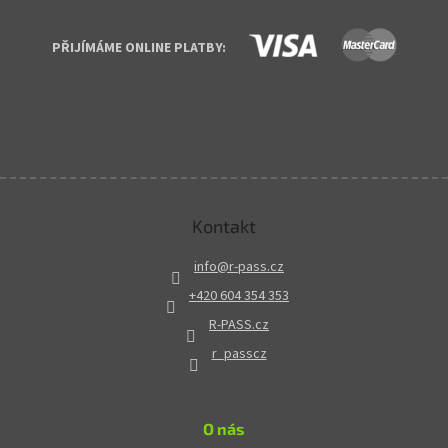
PŘIJÍMÁME ONLINE PLATBY:
Kontakt
info
@
r-pass.cz
+420 604 354 353
R-PASS.cz
r_passcz
O nás