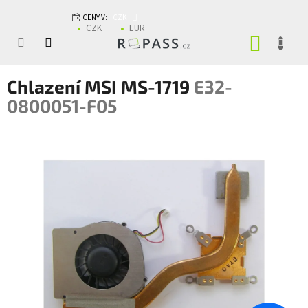
Přejít na obsah
CENY V:
CZK
CZK
EUR
NÁKUP
Chlazení MSI MS-1719
E32-
0800051-F05