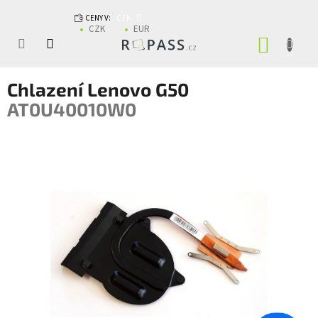
Přejít na obsah
CENY V:
CZK
CZK
EUR
NÁKUP
Chlazení Lenovo G50
AT0U40010W0