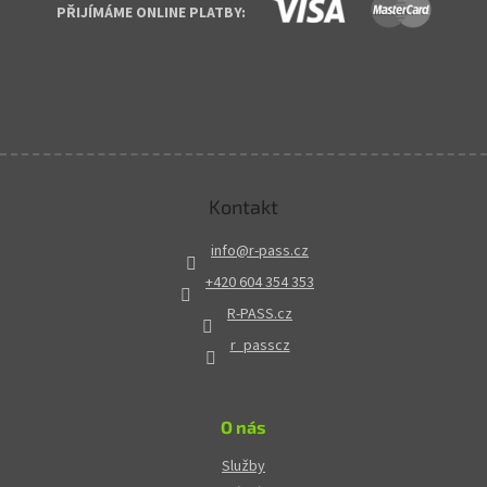
PŘIJÍMÁME ONLINE PLATBY:
Kontakt
info
@
r-pass.cz
+420 604 354 353
R-PASS.cz
r_passcz
O nás
Služby