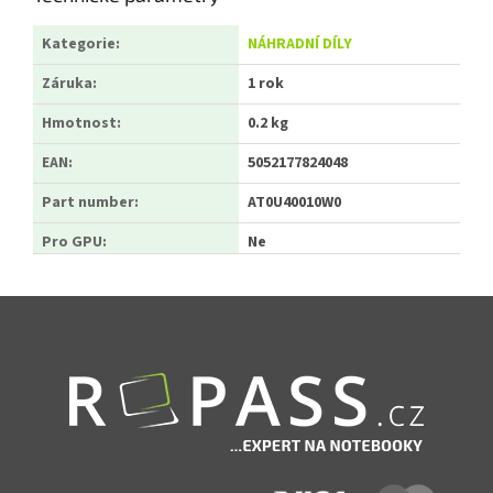
Kategorie
:
NÁHRADNÍ DÍLY
Záruka
:
1 rok
Hmotnost
:
0.2 kg
EAN
:
5052177824048
Part number
:
AT0U40010W0
Pro GPU
:
Ne
Zápatí