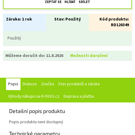
ZEPTAT SE
HLÍDAT
SDÍLET
Záruka:
1 rok
Stav:
Použitý
Kód produktu:
RD120349
Použitý
Můžeme doručit do:
11.8.2026
Možnosti doručení
Popis
Diskuze
Značka
Stav produktů a záruka
Výhody nákupu na R-PASS.cz
Doprava a platba
Detailní popis produktu
Popis produktu není dostupný
Technické parametry