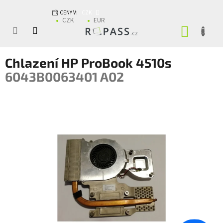
Přejít na obsah
CENY V:
CZK
CZK
EUR
NÁKUP
Chlazení HP ProBook 4510s
6043B0063401 A02