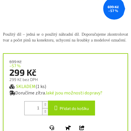
699 Kč
–57 %
Použitý díl – jedná se o použitý náhradní díl. Doporučujeme zkontrolovat
tvar a počet pinů na konektoru, uchycení na šroubky a modelové označení.
699 Kč
–57 %
299 Kč
299 Kč bez DPH
SKLADEM
(1 ks)
Měrná cena:
Doručíme zítra
Jaké jsou možnosti dopravy?
Přidat do košíku