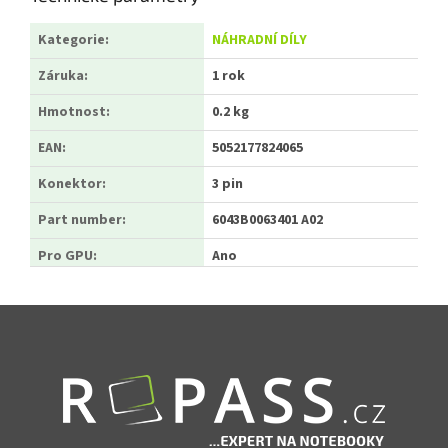
Kategorie
:
NÁHRADNÍ DÍLY
Záruka
:
1 rok
Hmotnost
:
0.2 kg
EAN
:
5052177824065
Konektor
:
3 pin
Part number
:
6043B0063401 A02
Pro GPU
:
Ano
Zápatí