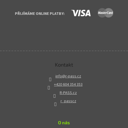
PŘIJÍMÁME ONLINE PLATBY:
Kontakt
info
@
r-pass.cz
+420 604 354 353
R-PASS.cz
r_passcz
O nás