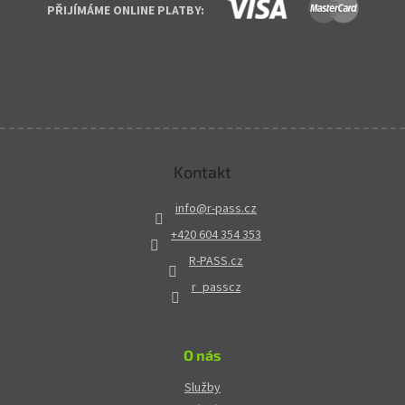
PŘIJÍMÁME ONLINE PLATBY:
Kontakt
info
@
r-pass.cz
+420 604 354 353
R-PASS.cz
r_passcz
O nás
Služby