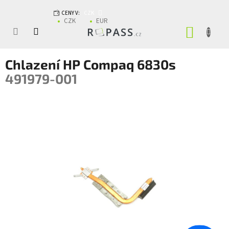
Přejít na obsah
CENY V:
CZK
CZK
EUR
NÁKUP
Chlazení HP Compaq 6830s
491979-001