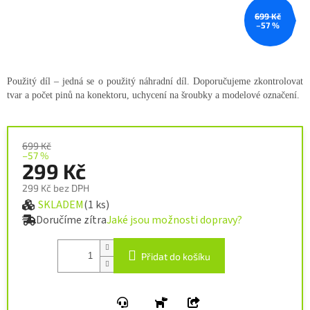
699 Kč
–57 %
Použitý díl – jedná se o použitý náhradní díl. Doporučujeme zkontrolovat
tvar a počet pinů na konektoru, uchycení na šroubky a modelové označení.
699 Kč
–57 %
299 Kč
299 Kč bez DPH
SKLADEM
(1 ks)
Měrná cena:
Doručíme zítra
Jaké jsou možnosti dopravy?
Přidat do košíku