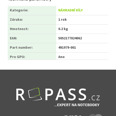
Kategorie
:
NÁHRADNÍ DÍLY
Záruka
:
1 rok
Hmotnost
:
0.2 kg
EAN
:
5052177824062
Part number
:
491979-001
Pro GPU
:
Ano
Zápatí