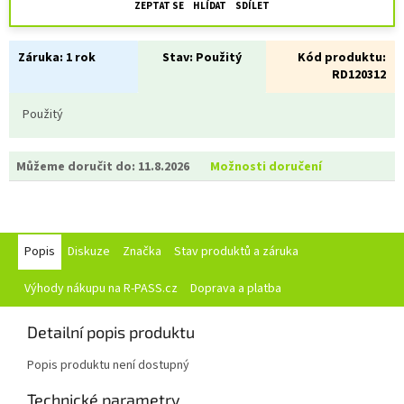
ZEPTAT SE
HLÍDAT
SDÍLET
Záruka:
1 rok
Stav:
Použitý
Kód produktu:
RD120312
Použitý
Můžeme doručit do:
11.8.2026
Možnosti doručení
Popis
Diskuze
Značka
Stav produktů a záruka
Výhody nákupu na R-PASS.cz
Doprava a platba
Detailní popis produktu
Popis produktu není dostupný
Technické parametry