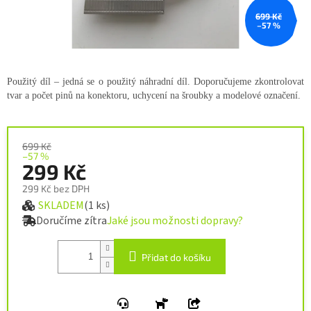
699 Kč
–57 %
Použitý díl – jedná se o použitý náhradní díl. Doporučujeme zkontrolovat
tvar a počet pinů na konektoru, uchycení na šroubky a modelové označení.
699 Kč
–57 %
299 Kč
299 Kč bez DPH
SKLADEM
(1 ks)
Měrná cena:
Doručíme zítra
Jaké jsou možnosti dopravy?
Přidat do košíku