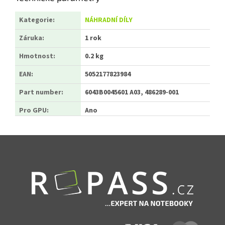
Kategorie
:
NÁHRADNÍ DÍLY
Záruka
:
1 rok
Hmotnost
:
0.2 kg
EAN
:
5052177823984
Part number
:
6043B0045601 A03, 486289-001
Pro GPU
:
Ano
Zápatí