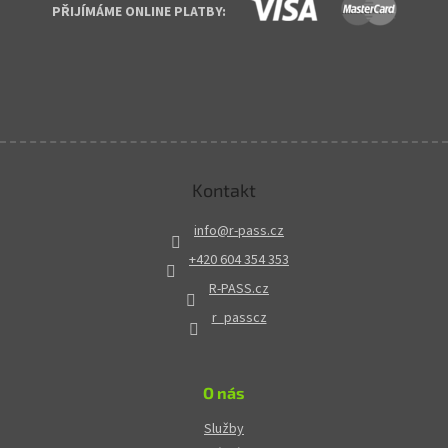
PŘIJÍMÁME ONLINE PLATBY:
Kontakt
info
@
r-pass.cz
+420 604 354 353
R-PASS.cz
r_passcz
O nás
Služby