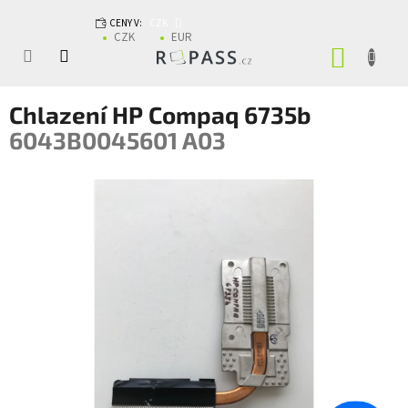
Přejít na obsah
CENY V:
CZK
CZK
EUR
NÁKUP
Chlazení HP Compaq 6735b
6043B0045601 A03