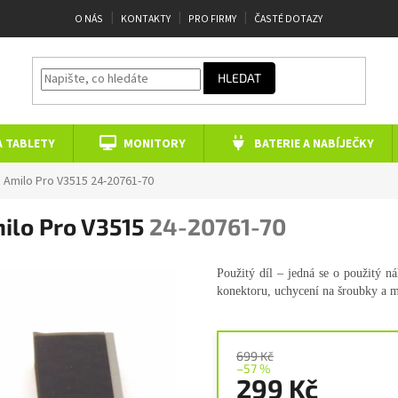
O NÁS
KONTAKTY
PRO FIRMY
ČASTÉ DOTAZY
HLEDAT
A TABLETY
MONITORY
BATERIE A NABÍJEČKY
s Amilo Pro V3515
24-20761-70
milo Pro V3515
24-20761-70
Použitý díl – jedná se o použitý n
konektoru, uchycení na šroubky a 
699 Kč
–57 %
299 Kč