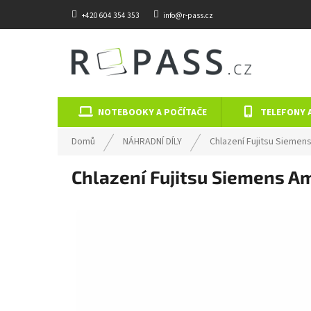
Přejít na obsah
+420 604 354 353
info@r-pass.cz
NOTEBOOKY A POČÍTAČE
TELEFONY 
Domů
NÁHRADNÍ DÍLY
Chlazení Fujitsu Siemen
Chlazení Fujitsu Siemens A