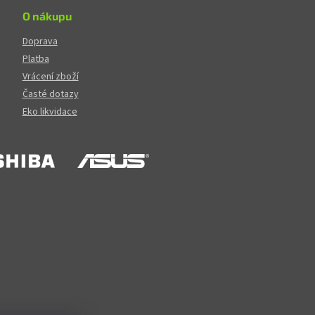
O nákupu
Doprava
Platba
Vrácení zboží
Časté dotazy
Eko likvidace