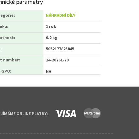
hnické parametry
egorie
:
NÁHRADNÍ DÍLY
ruka
:
1 rok
otnost
:
0.2 kg
N
:
5052177823845
t number
:
24-20761-70
o GPU
:
Ne
IJÍMÁME ONLINE PLATBY: