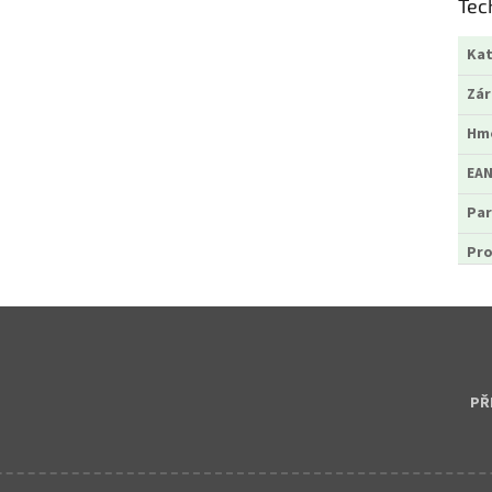
Tec
Kat
Zá
Hm
EA
Par
Pr
PŘ