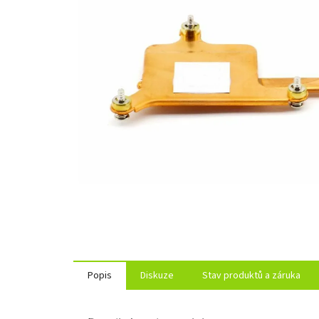
Popis
Diskuze
Stav produktů a záruka