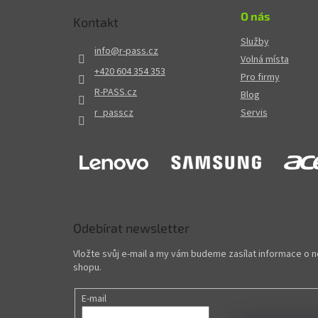
O nás
Kontakt
Služby
info
@
r-pass.cz
Volná místa
+420 604 354 353
Pro firmy
R-PASS.cz
Blog
r_passcz
Servis
Odebírat newsletter
Vložte svůj e-mail a my vám budeme zasílat informace o
shopu.
E-mail