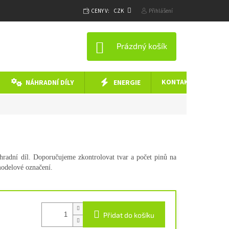
CENY V:
CZK
Přihlášení
NÁKUPNÍ KOŠÍK
Prázdný košík
KONTAKTY
NÁHRADNÍ DÍLY
ENERGIE
áhradní díl. Doporučujeme zkontrolovat tvar a počet pinů na
modelové označení.
Přidat do košíku