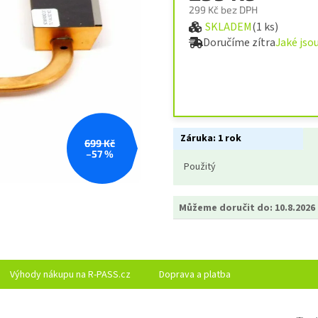
299 Kč bez DPH
SKLADEM
(1 ks)
Měrná cena:
Doručíme zítra
Jaké jso
Záruka:
1 rok
699 Kč
–57 %
Použitý
Můžeme doručit do:
10.8.2026
Výhody nákupu na R-PASS.cz
Doprava a platba