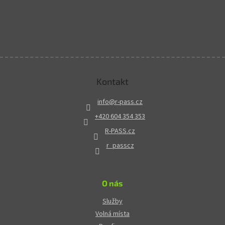
Kontakt
info
@
r-pass.cz
+420 604 354 353
R-PASS.cz
r_passcz
O nás
Služby
Volná místa