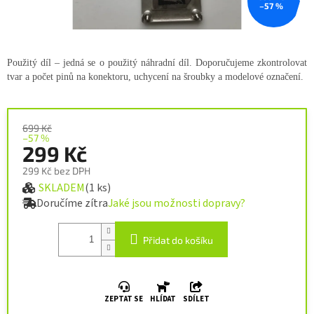
–57 %
Použitý díl – jedná se o použitý náhradní díl. Doporučujeme zkontrolovat
tvar a počet pinů na konektoru, uchycení na šroubky a modelové označení.
699 Kč
–57 %
299 Kč
299 Kč bez DPH
SKLADEM
(1 ks)
Měrná cena:
Doručíme zítra
Jaké jsou možnosti dopravy?
Přidat do košíku
ZEPTAT SE
HLÍDAT
SDÍLET