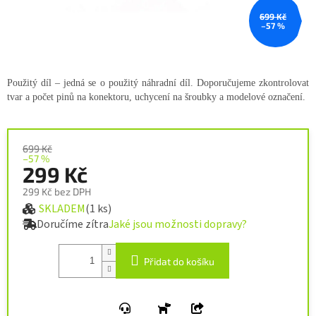
699 Kč
–57 %
Použitý díl – jedná se o použitý náhradní díl. Doporučujeme zkontrolovat
tvar a počet pinů na konektoru, uchycení na šroubky a modelové označení.
699 Kč
–57 %
299 Kč
299 Kč bez DPH
SKLADEM
(1 ks)
Měrná cena:
Doručíme zítra
Jaké jsou možnosti dopravy?
Přidat do košíku