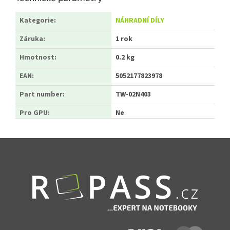
Kategorie
:
NÁHRADNÍ DÍLY
Záruka
:
1 rok
Hmotnost
:
0.2 kg
EAN
:
5052177823978
Part number
:
TW-02N403
Pro GPU
:
Ne
Zápatí