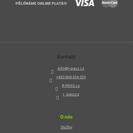
PŘIJÍMÁME ONLINE PLATBY:
Kontakt
info
@
r-pass.cz
+420 604 354 353
R-PASS.cz
r_passcz
O nás
Služby