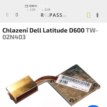
Přejít na obsah
CENY V:
CZK
CZK
EUR
NÁKUP
Chlazení Dell Latitude D600
TW-
02N403