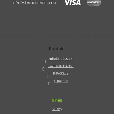
PŘIJÍMÁME ONLINE PLATBY:
Kontakt
info
@
r-pass.cz
+420 604 354 353
R-PASS.cz
r_passcz
O nás
Služby