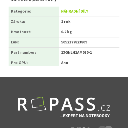
Kategorie
:
NÁHRADNÍ DÍLY
Záruka
:
1 rok
Hmotnost
:
0.2 kg
EAN
:
5052177823809
Part number
:
13GNLH1AM030-1
Pro GPU
:
Ano
Zápatí