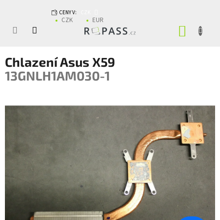
Přejít na obsah
CENY V:
CZK
CZK
EUR
NÁKUP
Chlazení Asus X59
13GNLH1AM030-1