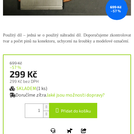
699 Kč
–57 %
Použitý díl – jedná se o použitý náhradní díl. Doporučujeme zkontrolovat
tvar a počet pinů na konektoru, uchycení na šroubky a modelové označení.
699 Kč
–57 %
299 Kč
299 Kč bez DPH
SKLADEM
(1 ks)
Měrná cena:
Doručíme zítra
Jaké jsou možnosti dopravy?
Přidat do košíku