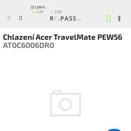
Přejít na obsah
CENY V:
CZK
CZK
EUR
NÁKUP
Chlazení Acer TravelMate PEW56
AT0C6006DR0