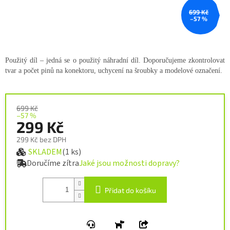
699 Kč
–57 %
Použitý díl – jedná se o použitý náhradní díl. Doporučujeme zkontrolovat
tvar a počet pinů na konektoru, uchycení na šroubky a modelové označení.
699 Kč
–57 %
299 Kč
299 Kč bez DPH
SKLADEM
(1 ks)
Měrná cena:
Doručíme zítra
Jaké jsou možnosti dopravy?
Přidat do košíku