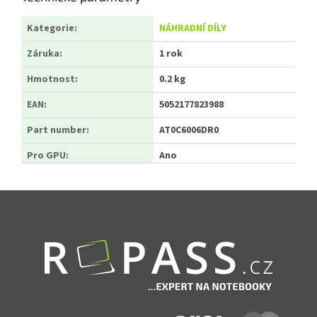
Kategorie
:
NÁHRADNÍ DÍLY
Záruka
:
1 rok
Hmotnost
:
0.2 kg
EAN
:
5052177823988
Part number
:
AT0C6006DR0
Pro GPU
:
Ano
Zápatí