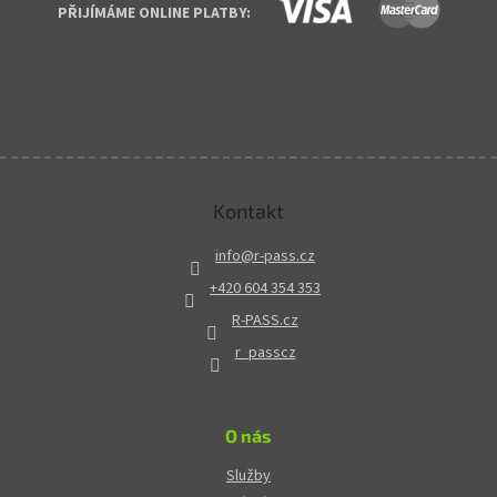
PŘIJÍMÁME ONLINE PLATBY:
Kontakt
info
@
r-pass.cz
+420 604 354 353
R-PASS.cz
r_passcz
O nás
Služby