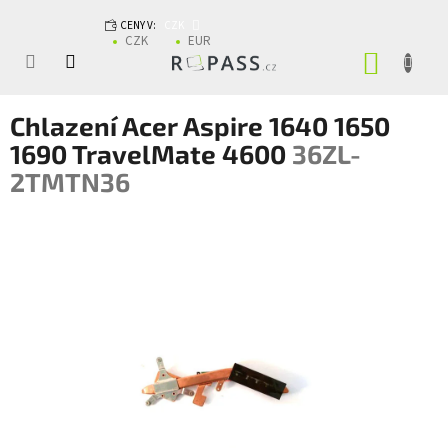
Přejít na obsah
CENY V:
CZK
CZK
EUR
NÁKUP
Chlazení Acer Aspire 1640 1650
1690 TravelMate 4600
36ZL-
2TMTN36