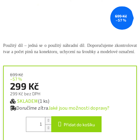
699 Kč
–57 %
Použitý díl – jedná se o použitý náhradní díl. Doporučujeme zkontrolovat
tvar a počet pinů na konektoru, uchycení na šroubky a modelové označení.
699 Kč
–57 %
299 Kč
299 Kč bez DPH
SKLADEM
(1 ks)
Měrná cena:
Doručíme zítra
Jaké jsou možnosti dopravy?
Přidat do košíku