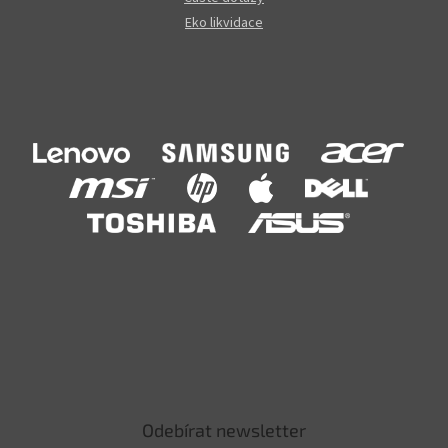
Eko likvidace
Odebírat newsletter