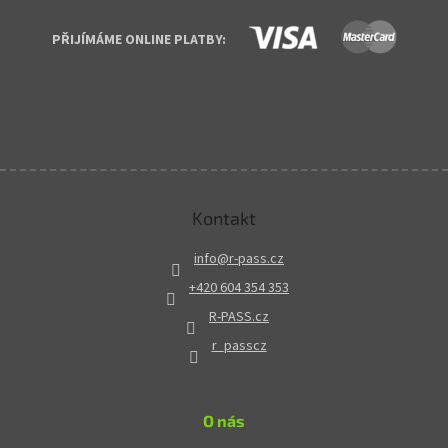
PŘIJÍMÁME ONLINE PLATBY:
Kontakt
info
@
r-pass.cz
+420 604 354 353
R-PASS.cz
r_passcz
O nás