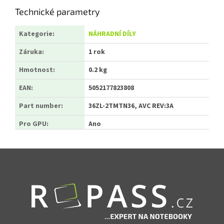
Technické parametry
Kategorie
:
NÁHRADNÍ DÍLY
Záruka
:
1 rok
Hmotnost
:
0.2 kg
EAN
:
5052177823808
Part number
:
36ZL-2TMTN36, AVC REV:3A
Pro GPU
:
Ano
Zápatí