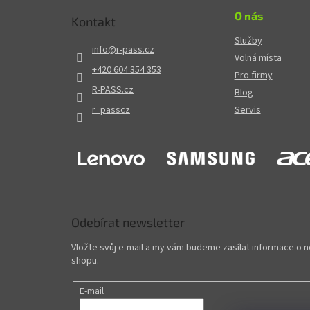
O nás
Kontakt
Služby
info
@
r-pass.cz
Volná místa
+420 604 354 353
Pro firmy
R-PASS.cz
Blog
r_passcz
Servis
Odebírat newsletter
Vložte svůj e-mail a my vám budeme zasílat informace o
shopu.
E-mail