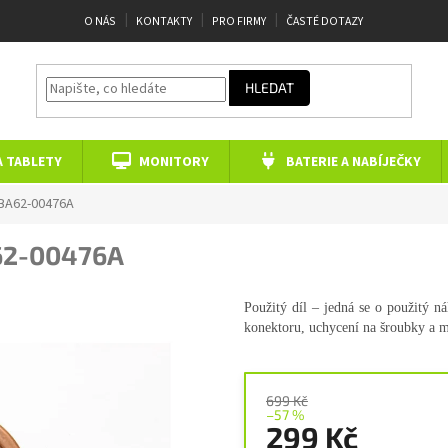
O NÁS
KONTAKTY
PRO FIRMY
ČASTÉ DOTAZY
HLEDAT
A TABLETY
MONITORY
BATERIE A NABÍJEČKY
BA62-00476A
62-00476A
Použitý díl – jedná se o použitý n
konektoru, uchycení na šroubky a 
699 Kč
–57 %
299 Kč