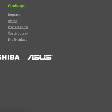
O nákupu
Doprava
Platba
Vrácení zboží
Časté dotazy
Eko likvidace