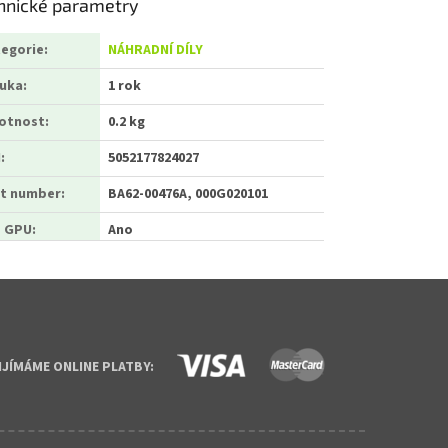
hnické parametry
egorie
:
NÁHRADNÍ DÍLY
ruka
:
1 rok
otnost
:
0.2 kg
N
:
5052177824027
t number
:
BA62-00476A, 000G020101
o GPU
:
Ano
IJÍMÁME ONLINE PLATBY: