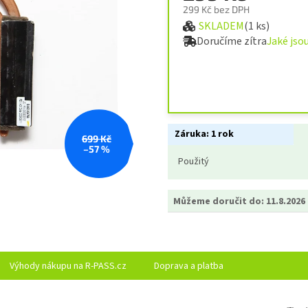
299 Kč bez DPH
SKLADEM
(1 ks)
Měrná cena:
Doručíme zítra
Jaké jso
Záruka:
1 rok
699 Kč
–57 %
Použitý
Můžeme doručit do:
11.8.2026
Výhody nákupu na R-PASS.cz
Doprava a platba