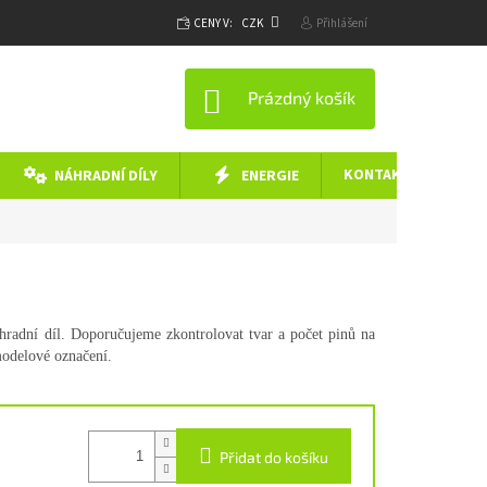
CENY V:
CZK
Přihlášení
NÁKUPNÍ KOŠÍK
Prázdný košík
KONTAKTY
NÁHRADNÍ DÍLY
ENERGIE
áhradní díl. Doporučujeme zkontrolovat tvar a počet pinů na
modelové označení.
Přidat do košíku