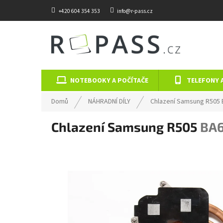
Přejít na obsah
+420 604 354 353
info@r-pass.cz
NOTEBOOKY A POČÍTAČE
TELEFONY 
Domů
NÁHRADNÍ DÍLY
Chlazení Samsung R505
Chlazení Samsung R505
BA