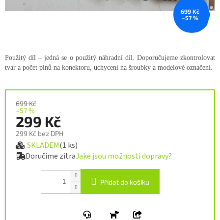
699 Kč
–57 %
Použitý díl – jedná se o použitý náhradní díl. Doporučujeme zkontrolovat
tvar a počet pinů na konektoru, uchycení na šroubky a modelové označení.
699 Kč
–57 %
299 Kč
299 Kč bez DPH
SKLADEM
(1 ks)
Měrná cena:
Doručíme zítra
Jaké jsou možnosti dopravy?
Přidat do košíku