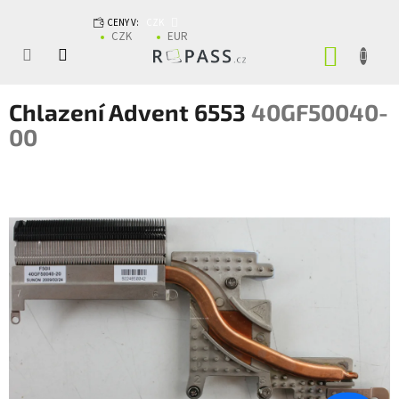
Přejít na obsah
CENY V:
CZK
CZK
EUR
NÁKUP
Chlazení Advent 6553
40GF50040-
00