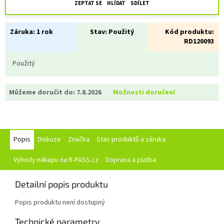
ZEPTAT SE
HLÍDAT
SDÍLET
Záruka:
1 rok
Stav:
Použitý
Kód produktu:
RD120093
Použitý
Můžeme doručit do:
7.8.2026
Možnosti doručení
Popis
Diskuze
Značka
Stav produktů a záruka
Výhody nákupu na R-PASS.cz
Doprava a platba
Detailní popis produktu
Popis produktu není dostupný
Technické parametry