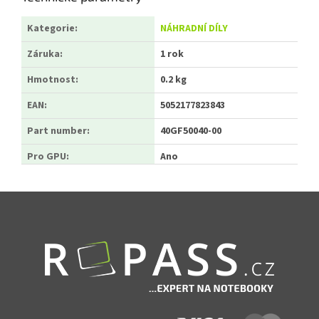
Kategorie
:
NÁHRADNÍ DÍLY
Záruka
:
1 rok
Hmotnost
:
0.2 kg
EAN
:
5052177823843
Part number
:
40GF50040-00
Pro GPU
:
Ano
Zápatí