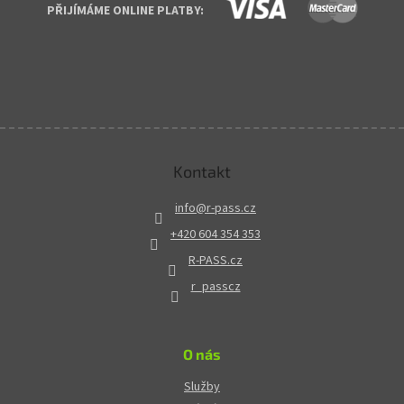
PŘIJÍMÁME ONLINE PLATBY:
Kontakt
info
@
r-pass.cz
+420 604 354 353
R-PASS.cz
r_passcz
O nás
Služby