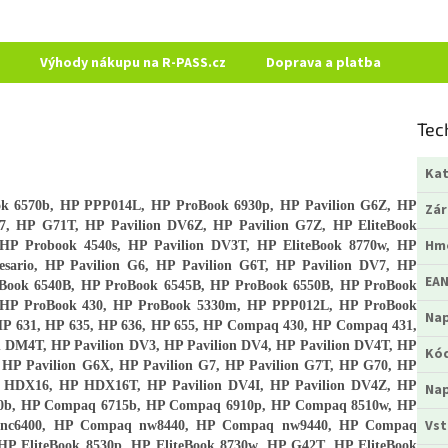
Výhody nákupu na R-PASS.cz
Doprava a platba
Tec
Kat
 6570b, HP PPP014L, HP ProBook 6930p, HP Pavilion G6Z, HP
Zá
, HP G71T, HP Pavilion DV6Z, HP Pavilion G7Z, HP EliteBook
Hm
HP Probook 4540s, HP Pavilion DV3T, HP EliteBook 8770w, HP
sario, HP Pavilion G6, HP Pavilion G6T, HP Pavilion DV7, HP
EA
Book 6540B, HP ProBook 6545B, HP ProBook 6550B, HP ProBook
, HP ProBook 430, HP ProBook 5330m, HP PPP012L, HP ProBook
Nap
 HP 631, HP 635, HP 636, HP 655, HP Compaq 430, HP Compaq 431,
n DM4T, HP Pavilion DV3, HP Pavilion DV4, HP Pavilion DV4T, HP
Kó
, HP Pavilion G6X, HP Pavilion G7, HP Pavilion G7T, HP G70, HP
HDX16, HP HDX16T, HP Pavilion DV4I, HP Pavilion DV4Z, HP
Nap
0b, HP Compaq 6715b, HP Compaq 6910p, HP Compaq 8510w, HP
Vst
nc6400, HP Compaq nw8440, HP Compaq nw9440, HP Compaq
HP EliteBook 8530p, HP EliteBook 8730w, HP G42T, HP EliteBook