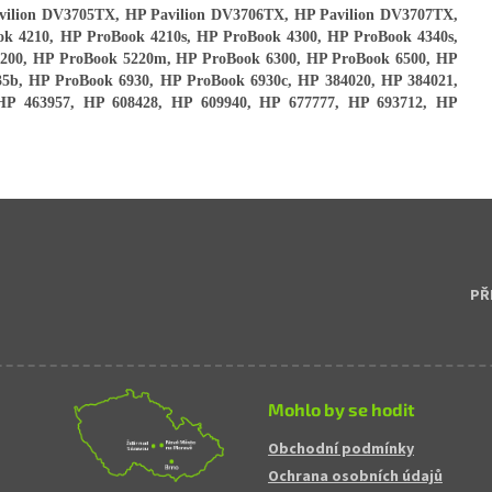
vilion DV3705TX, HP Pavilion DV3706TX, HP Pavilion DV3707TX,
ok 4210, HP ProBook 4210s, HP ProBook 4300, HP ProBook 4340s,
5200, HP ProBook 5220m, HP ProBook 6300, HP ProBook 6500, HP
5b, HP ProBook 6930, HP ProBook 6930c, HP 384020, HP 384021,
HP 463957, HP 608428, HP 609940, HP 677777, HP 693712, HP
PŘ
Mohlo by se hodit
Obchodní podmínky
Ochrana osobních údajů