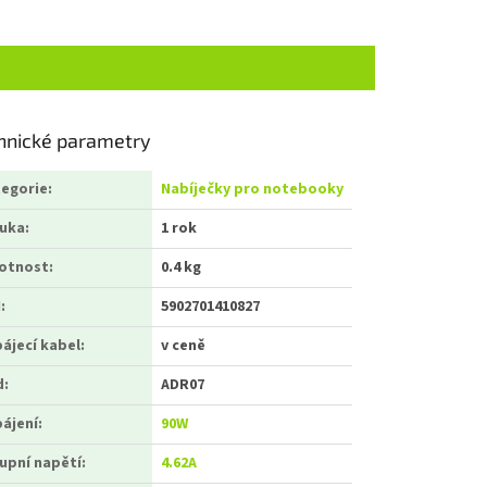
hnické parametry
egorie
:
Nabíječky pro notebooky
ruka
:
1 rok
otnost
:
0.4 kg
N
:
5902701410827
ájecí kabel
:
v ceně
d
:
ADR07
ájení:
90W
upní napětí:
4.62A