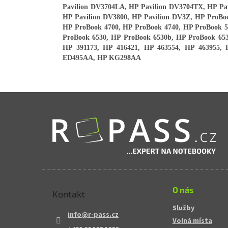
Pavilion DV3704LA, HP Pavilion DV3704TX, HP Pa
HP Pavilion DV3800, HP Pavilion DV3Z, HP ProBo
HP ProBook 4700, HP ProBook 4740, HP ProBook 
ProBook 6530, HP ProBook 6530b, HP ProBook 653
HP 391173, HP 416421, HP 463554, HP 463955, 
ED495AA, HP KG298AA
Zápatí
O nás
Kontakt
Služby
info
@
r-pass.cz
Volná místa