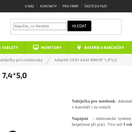
O NÁS
KONTAKTY
PRO FIRMY
ČASTÉ DOTAZY
HLEDAT
A TABLETY
MONITORY
BATERIE A NABÍJEČKY
Nabíječky pro notebooky
Adaptér 19.5V 4.62A 90W HP 7,4*5,0
 7,4*5,0
Nabíječka pro notebook
- dokonal
v kanceláři i na cestách
Napájení
- elektronické systémy 
bezpečnost při práci. Více než
3 rok