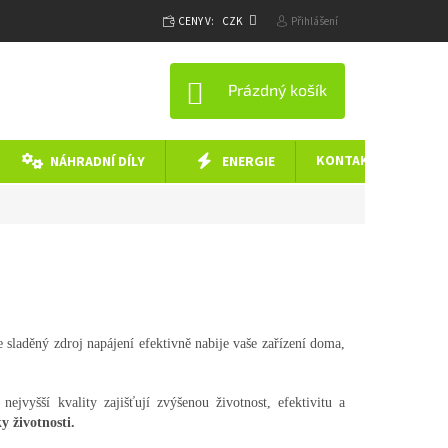
CENY V:
CZK
Přihlášení
NÁKUPNÍ KOŠÍK
Prázdný košík
KONTAKTY
NÁHRADNÍ DÍLY
ENERGIE
e sladěný zdroj napájení efektivně nabije vaše zařízení doma,
nejvyšší kvality zajišťují zvýšenou životnost, efektivitu a
y životnosti.