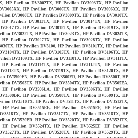
X, HP Pavilion DV3002TX, HP Pavilion DV3003TX, HP Pavilion
 DV3005XX, HP Pavilion DV3006TX, HP Pavilion DV3006XX, HP
vilion DV3008TX, HP Pavilion DV3009TX, HP Pavilion DV3010TX,
 HP Pavilion DV3013TX, HP Pavilion DV3014TX, HP Pavilion
 DV3017TX, HP Pavilion DV3018TX, HP Pavilion DV3019TX, HP
vilion DV3022TX, HP Pavilion DV3023TX, HP Pavilion DV3024TX,
 HP Pavilion DV3027TX, HP Pavilion DV3028TX, HP Pavilion
030TX, HP Pavilion DV3100, HP Pavilion DV3101TX, HP Pavilion
 DV3104TX, HP Pavilion DV3105TX, HP Pavilion DV3106TX, HP
vilion DV3109TX, HP Pavilion DV3110TX, HP Pavilion DV3111TX,
 HP Pavilion DV3114TX, HP Pavilion DV3115TX, HP Pavilion
 DV3118TX, HP Pavilion DV3119TX, HP Pavilion DV3120TX, HP
lion DV3500EN, HP Pavilion DV3500ER, HP Pavilion DV3500T, HP
vilion DV3503TX, HP Pavilion DV3504TX, HP Pavilion DV3505EA,
 HP Pavilion DV3506LA, HP Pavilion DV3506TX, HP Pavilion
 DV3508BR, HP Pavilion DV3508TX, HP Pavilion DV3509TX, HP
vilion DV3510TX, HP Pavilion DV3511TX, HP Pavilion DV3512TX,
 HP Pavilion DV3515EE, HP Pavilion DV3515EF, HP Pavilion
 DV3516TX, HP Pavilion DV3517TX, HP Pavilion DV3518TX, HP
vilion DV3520ER, HP Pavilion DV3520TX, HP Pavilion DV3521TX,
 HP Pavilion DV3524TX, HP Pavilion DV3525EF, HP Pavilion
 DV3527TX, HP Pavilion DV3528TX, HP Pavilion DV3529TX, HP