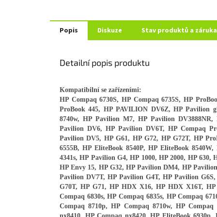
Popis
Diskuze
Stav produktů a záruka
Detailní popis produktu
Kompatibilní se zařízeními:
HP Compaq 6730S, HP Compaq 6735S, HP ProBook
ProBook 445, HP PAVILION DV6Z, HP Pavilion g7
8740w, HP Pavilion M7, HP Pavilion DV3888NR, 
Pavilion DV6, HP Pavilion DV6T, HP Compaq Pre
Pavilion DV5, HP G61, HP G72, HP G72T, HP Pro
6555B, HP EliteBook 8540P, HP EliteBook 8540W
4341s, HP Pavilion G4, HP 1000, HP 2000, HP 630,
HP Envy 15, HP G32, HP Pavilion DM4, HP Pavilio
Pavilion DV7T, HP Pavilion G4T, HP Pavilion G6S
G70T, HP G71, HP HDX X16, HP HDX X16T, HP 
Compaq 6830s, HP Compaq 6835s, HP Compaq 671
Compaq 8710p, HP Compaq 8710w, HP Compaq 
nx8410, HP Compaq nx8420, HP EliteBook 6930p, 