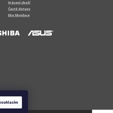
Vrácení zboží
Časté dotazy
Eko likvidace
Souhlasím