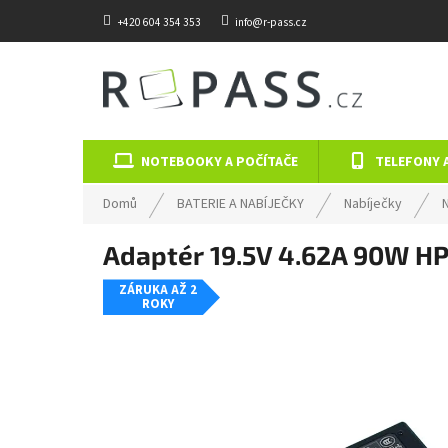
Přejít na obsah
+420 604 354 353
info@r-pass.cz
NOTEBOOKY A POČÍTAČE
TELEFONY 
Domů
BATERIE A NABÍJEČKY
Nabíječky
Adaptér 19.5V 4.62A 90W HP
ZÁRUKA AŽ 2
ROKY