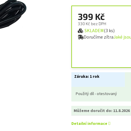
399 Kč
330 Kč bez DPH
SKLADEM
(3 ks)
Měrná cena:
Doručíme zítra
Jaké jso
Záruka:
1 rok
Použitý díl - otestovaný
Můžeme doručit do:
11.8.2026
Detailní informace