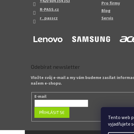
+420 604 354 353
Pro firmy
R-PASS.cz
Blog
r_passcz
Servis
Odebírat newsletter
Vložte svůj e-mail a my vám budeme zasílat informa
našem e-shopu.
E-mail
PŘIHLÁSIT SE
Tento web p
vyjadřujete s