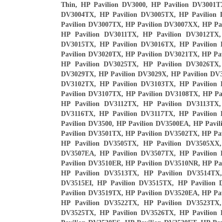
Thin, HP Pavilion DV3000, HP Pavilion DV3001T
DV3004TX, HP Pavilion DV3005TX, HP Pavilion
Pavilion DV3007TX, HP Pavilion DV3007XX, HP Pa
HP Pavilion DV3011TX, HP Pavilion DV3012TX,
DV3015TX, HP Pavilion DV3016TX, HP Pavilion
Pavilion DV3020TX, HP Pavilion DV3021TX, HP Pa
HP Pavilion DV3025TX, HP Pavilion DV3026TX,
DV3029TX, HP Pavilion DV3029X, HP Pavilion DV3
DV3102TX, HP Pavilion DV3103TX, HP Pavilion
Pavilion DV3107TX, HP Pavilion DV3108TX, HP Pa
HP Pavilion DV3112TX, HP Pavilion DV3113TX,
DV3116TX, HP Pavilion DV3117TX, HP Pavilion
Pavilion DV3500, HP Pavilion DV3500EA, HP Pavi
Pavilion DV3501TX, HP Pavilion DV3502TX, HP Pa
HP Pavilion DV3505TX, HP Pavilion DV3505XX,
DV3507EA, HP Pavilion DV3507TX, HP Pavilion
Pavilion DV3510ER, HP Pavilion DV3510NR, HP Pa
HP Pavilion DV3513TX, HP Pavilion DV3514TX,
DV3515EI, HP Pavilion DV3515TX, HP Pavilion
Pavilion DV3519TX, HP Pavilion DV3520EA, HP Pa
HP Pavilion DV3522TX, HP Pavilion DV3523TX,
DV3525TX, HP Pavilion DV3526TX, HP Pavilion