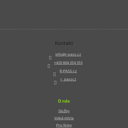
Kontakt
info
@
r-pass.cz
+420 604 354 353
R-PASS.cz
r_passcz
O nás
Služby
Volná místa
Pro firmy