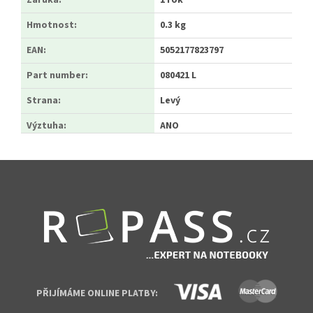
Záruka
:
1 rok
Hmotnost
:
0.3 kg
EAN
:
5052177823797
Part number
:
080421 L
Strana
:
Levý
Výztuha
:
ANO
Zápatí
PŘIJÍMÁME ONLINE PLATBY: