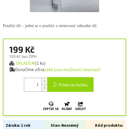
Použitý díl – jedná se o použitý a otestovaný náhradní díl.
199 Kč
199 Kč bez DPH
SKLADEM
(1 ks)
Měrná cena:
Doručíme zítra
Jaké jsou možnosti dopravy?
Přidat do košíku
ZEPTAT SE
HLÍDAT
SDÍLET
Záruka:
1 rok
Stav:
Neznámý
Kód produktu: