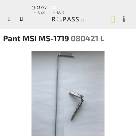
Přejít na obsah
CENY V:
CZK
CZK
EUR
NÁKUP
Pant MSI MS-1719
080421 L