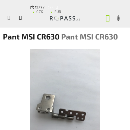
Přejít na obsah
CENY V:
CZK
CZK
EUR
NÁKUP
Pant MSI CR630
Pant MSI CR630