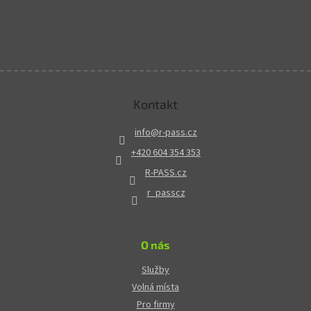
Kontakt
info
@
r-pass.cz
+420 604 354 353
R-PASS.cz
r_passcz
O nás
Služby
Volná místa
Pro firmy