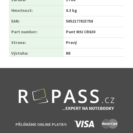
Záruka
:
1 rok
Hmotnost
:
0.3 kg
EAN
:
5052177823758
Part number
:
Pant MSI CR630
Strana
:
Pravý
Výztuha
:
NE
Zápatí
PŘIJÍMÁME ONLINE PLATBY: