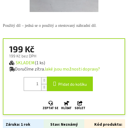
Použitý díl – jedná se o použitý a otestovaný náhradní díl.
199 Kč
199 Kč bez DPH
SKLADEM
(1 ks)
Měrná cena:
Doručíme zítra
Jaké jsou možnosti dopravy?
Přidat do košíku
ZEPTAT SE
HLÍDAT
SDÍLET
Záruka:
1 rok
Stav:
Neznámý
Kód produktu: