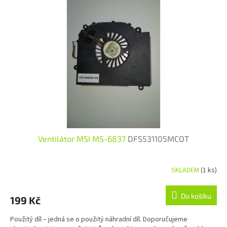
Ventilátor MSI MS-6837
DFS531105MCOT
SKLADEM
(1 ks)
Průměrné hodnocení produktu je 5,0 z 5 hvězdiček.
Do košíku
199 Kč
Použitý díl – jedná se o použitý náhradní díl. Doporučujeme