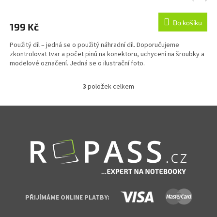
Do košíku
199 Kč
Použitý díl – jedná se o použitý náhradní díl. Doporučujeme
zkontrolovat tvar a počet pinů na konektoru, uchycení na šroubky a
modelové označení. Jedná se o ilustrační foto.
3
položek celkem
Ovládací prvky výpisu
Zápatí
PŘIJÍMÁME ONLINE PLATBY: