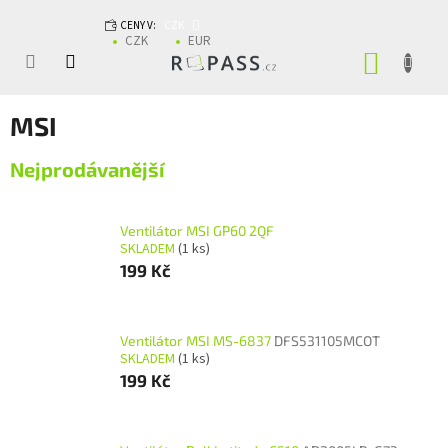
Přejít na obsah
CENY V:
CZK
CZK
EUR
NÁKUP
MSI
Nejprodávanější
Ventilátor MSI GP60 2QF
SKLADEM
(1 ks)
199 Kč
Ventilátor MSI MS-6837
DFS531105MCOT
SKLADEM
(1 ks)
199 Kč