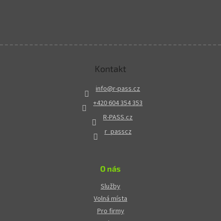
Kontakt
info
@
r-pass.cz
+420 604 354 353
R-PASS.cz
r_passcz
O nás
Služby
Volná místa
Pro firmy