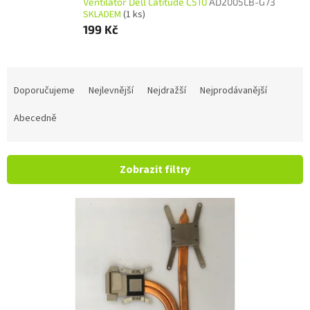
Ventilátor Dell Latitude C510
AD2005LB-G73
SKLADEM
(1 ks)
199 Kč
Řazení produktů
Doporučujeme
Nejlevnější
Nejdražší
Nejprodávanější
Abecedně
Zobrazit filtry
Výpis produktů