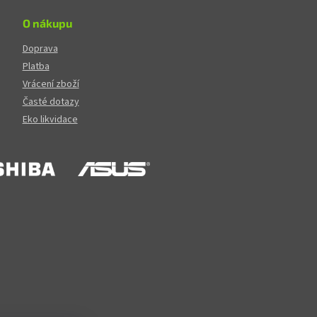
O nákupu
Doprava
Platba
Vrácení zboží
Časté dotazy
Eko likvidace