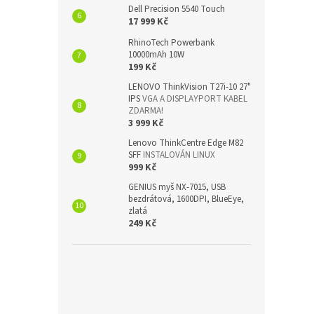
Dell Precision 5540 Touch
17 999 Kč
RhinoTech Powerbank
10000mAh 10W
199 Kč
LENOVO ThinkVision T27i-10 27"
IPS
VGA A DISPLAYPORT KABEL
ZDARMA!
3 999 Kč
Lenovo ThinkCentre Edge M82
SFF
INSTALOVÁN LINUX
999 Kč
GENIUS myš NX-7015, USB
bezdrátová, 1600DPI, BlueEye,
zlatá
249 Kč