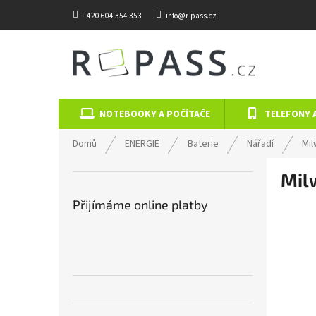
Přejít na obsah
+420 604 354 353
info@r-pass.cz
NOTEBOOKY A POČÍTAČE
TELEFONY 
Domů
ENERGIE
Baterie
Nářadí
Mi
Postranní panel
Mil
Přijímáme online platby