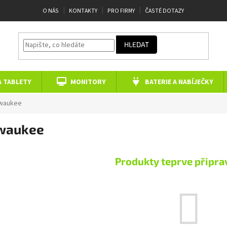
O NÁS
KONTAKTY
PRO FIRMY
ČASTÉ DOTAZY
HLEDAT
A TABLETY
MONITORY
BATERIE A NABÍJEČKY
lwaukee
waukee
Produkty teprve připra