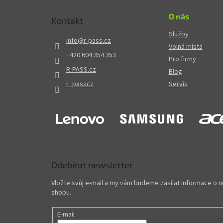
O nás
Kontakt
Služby
info
@
r-pass.cz
Volná místa
+420 604 354 353
Pro firmy
R-PASS.cz
Blog
r_passcz
Servis
Odebírat newsletter
Vložte svůj e-mail a my vám budeme zasílat informace o
shopu.
E-mail