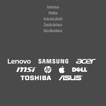
Doprava
Platba
Vrácení zboží
Časté dotazy
Eko likvidace