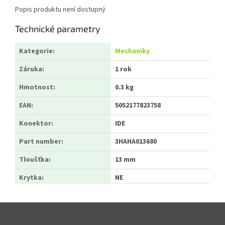
Popis produktu není dostupný
Technické parametry
Kategorie
:
Mechaniky
Záruka
:
1 rok
Hmotnost
:
0.3 kg
EAN
:
5052177823758
Konektor
:
IDE
Part number
:
3HAHA013680
Tloušťka
:
13 mm
Krytka
:
NE
Zápatí