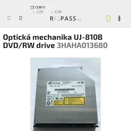
Přejít na obsah
CENY V:
CZK
CZK
EUR
NÁKUP
Optická mechanika UJ-810B
DVD/RW drive
3HAHA013680