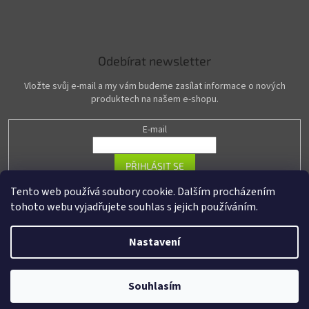
Odebírat newsletter
Vložte svůj e-mail a my vám budeme zasílat informace o nových
produktech na našem e-shopu.
E-mail
PŘIHLÁSIT SE
Tento web používá soubory cookie. Dalším procházením
tohoto webu vyjadřujete souhlas s jejich používáním.
Vytvořil Shoptet
Nastavení
Copyright 2026
R-PASS.cz
. Všechna práva vyhrazena.
Upravit nastavení
Souhlasím
cookies