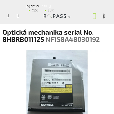
Přejít na obsah
CENY V:
CZK
CZK
EUR
NÁKUP
Optická mechanika serial No.
8HBRB011125
NF1S8A48030192