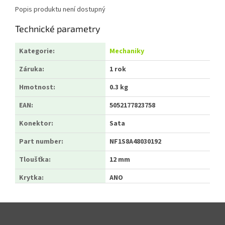
Popis produktu není dostupný
Technické parametry
Kategorie
:
Mechaniky
Záruka
:
1 rok
Hmotnost
:
0.3 kg
EAN
:
5052177823758
Konektor
:
Sata
Part number
:
NF1S8A48030192
Tloušťka
:
12 mm
Krytka
:
ANO
Zápatí