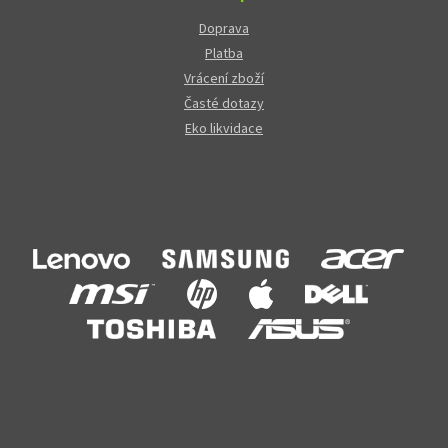
Doprava
Platba
Vrácení zboží
Časté dotazy
Eko likvidace