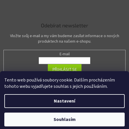
Odebírat newsletter
Vložte svůj e-mail a my vám budeme zasílat informace o nových
produktech na našem e-shopu.
E-mail
PŘIHLÁSIT SE
Tento web používá soubory cookie. Dalším procházením
tohoto webu vyjadřujete souhlas s jejich používáním.
Vytvořil Shoptet
Nastavení
Copyright 2026
R-PASS.cz
. Všechna práva vyhrazena.
Upravit nastavení
Souhlasím
cookies