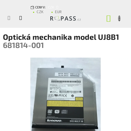
Přejít na obsah
CENY V:
CZK
CZK
EUR
NÁKUP
Optická mechanika model UJ8B1
681814-001