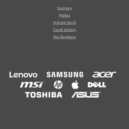
Doprava
Platba
Vrácení zboží
Časté dotazy
Eko likvidace