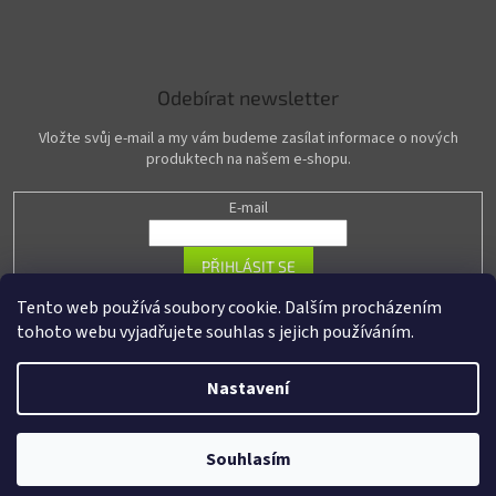
Odebírat newsletter
Vložte svůj e-mail a my vám budeme zasílat informace o nových
produktech na našem e-shopu.
E-mail
PŘIHLÁSIT SE
Tento web používá soubory cookie. Dalším procházením
tohoto webu vyjadřujete souhlas s jejich používáním.
Vytvořil Shoptet
Nastavení
Copyright 2026
R-PASS.cz
. Všechna práva vyhrazena.
Upravit nastavení
Souhlasím
cookies