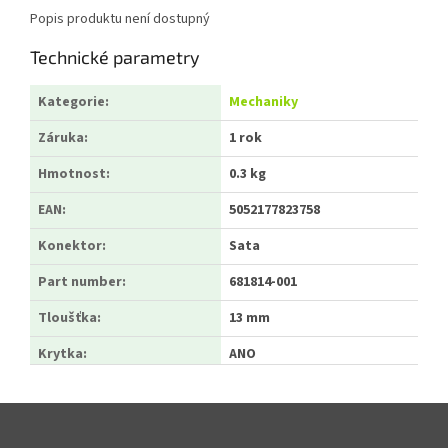
Popis produktu není dostupný
Technické parametry
Kategorie
:
Mechaniky
Záruka
:
1 rok
Hmotnost
:
0.3 kg
EAN
:
5052177823758
Konektor
:
Sata
Part number
:
681814-001
Tloušťka
:
13 mm
Krytka
:
ANO
Zápatí