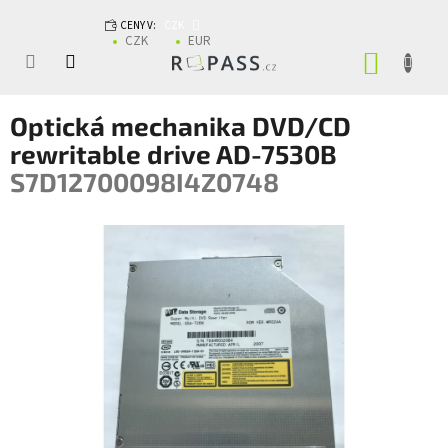
Přejít na obsah
CENY V:
CZK
CZK
EUR
NÁKUP
Optická mechanika DVD/CD
rewritable drive AD-7530B
S7D12700098I4Z0748