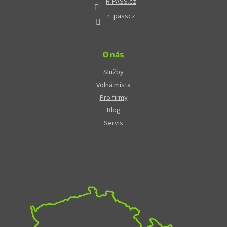
R-PASS.cz
r_passcz
O nás
Služby
Volná místa
Pro firmy
Blog
Servis