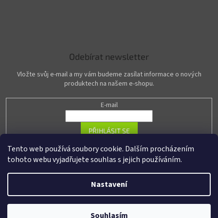
Odebírat newsletter
Vložte svůj e-mail a my vám budeme zasílat informace o nových
produktech na našem e-shopu.
E-mail
PŘIHLÁSIT SE
Tento web používá soubory cookie. Dalším procházením
tohoto webu vyjadřujete souhlas s jejich používáním.
Vytvořil Shoptet
Nastavení
Copyright 2026
R-PASS.cz
. Všechna práva vyhrazena.
Upravit nastavení
Souhlasím
cookies