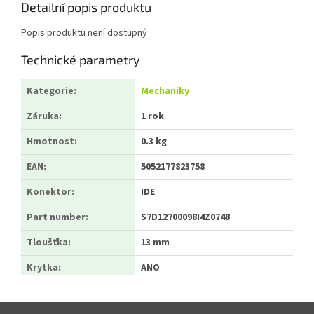
Detailní popis produktu
Popis produktu není dostupný
Technické parametry
Kategorie
:
Mechaniky
Záruka
:
1 rok
Hmotnost
:
0.3 kg
EAN
:
5052177823758
Konektor
:
IDE
Part number
:
S7D12700098I4Z0748
Tloušťka
:
13 mm
Krytka
:
ANO
Zápatí