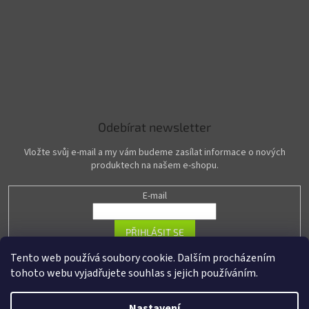
Odebírat newsletter
Vložte svůj e-mail a my vám budeme zasílat informace o nových
produktech na našem e-shopu.
E-mail
PŘIHLÁSIT SE
Tento web používá soubory cookie. Dalším procházením
tohoto webu vyjadřujete souhlas s jejich používáním.
Vytvořil Shoptet
Nastavení