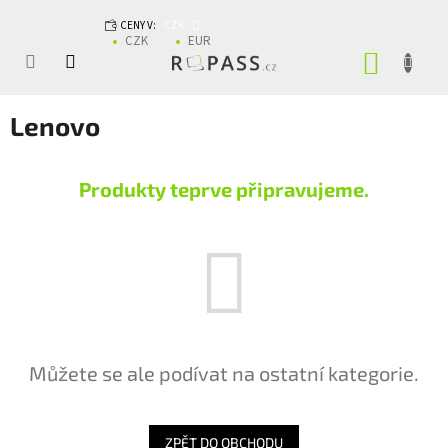
Přejít na obsah
CENY V:
CZK
CZK
EUR
NÁKUP
Lenovo
Produkty teprve připravujeme.
Můžete se ale podívat na ostatní kategorie.
ZPĚT DO OBCHODU