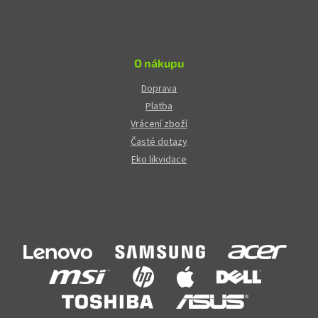
O nákupu
Doprava
Platba
Vrácení zboží
Časté dotazy
Eko likvidace