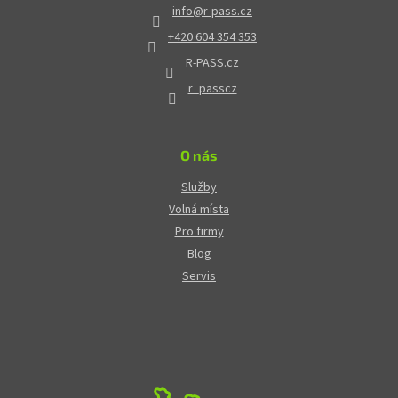
info
@
r-pass.cz
+420 604 354 353
R-PASS.cz
r_passcz
O nás
Služby
Volná místa
Pro firmy
Blog
Servis