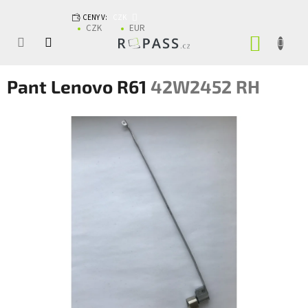
Přejít na obsah
CENY V:
CZK
CZK
EUR
NÁKUP
Pant Lenovo R61
42W2452 RH