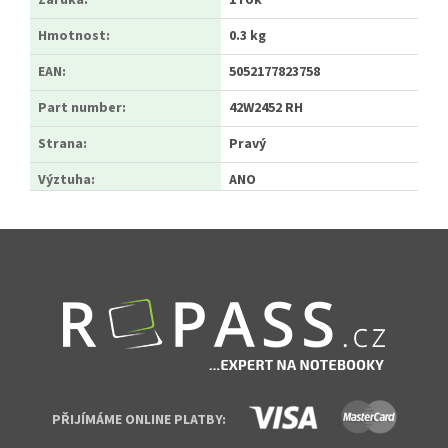
Záruka
:
1 rok
Hmotnost
:
0.3 kg
EAN
:
5052177823758
Part number
:
42W2452 RH
Strana
:
Pravý
Výztuha
:
ANO
Zápatí
PŘIJÍMÁME ONLINE PLATBY: