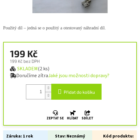
Použitý díl – jedná se o použitý a otestovaný náhradní díl.
199 Kč
199 Kč bez DPH
SKLADEM
(2 ks)
Měrná cena:
Doručíme zítra
Jaké jsou možnosti dopravy?
Přidat do košíku
ZEPTAT SE
HLÍDAT
SDÍLET
Záruka:
1 rok
Stav:
Neznámý
Kód produktu: