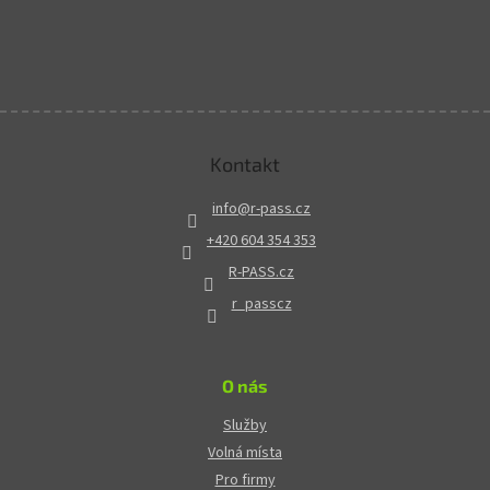
Kontakt
info
@
r-pass.cz
+420 604 354 353
R-PASS.cz
r_passcz
O nás
Služby
Volná místa
Pro firmy