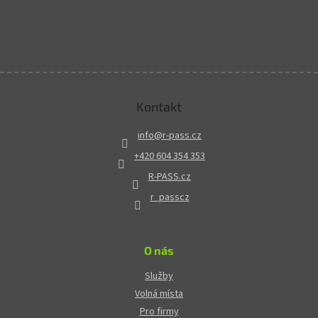
Kontakt
info
@
r-pass.cz
+420 604 354 353
R-PASS.cz
r_passcz
O nás
Služby
Volná místa
Pro firmy