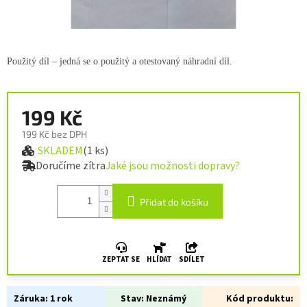
Použitý díl – jedná se o použitý a otestovaný náhradní díl.
199 Kč
199 Kč bez DPH
SKLADEM
(1 ks)
Měrná cena:
Doručíme zítra
Jaké jsou možnosti dopravy?
Přidat do košíku
ZEPTAT SE
HLÍDAT
SDÍLET
Záruka:
1 rok
Stav:
Neznámý
Kód produktu: