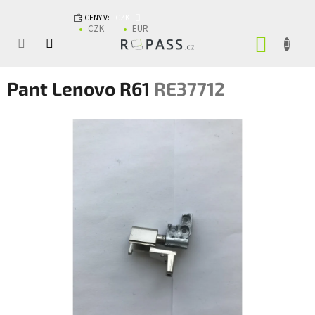
Přejít na obsah
CENY V:
CZK
CZK
EUR
NÁKUP
Pant Lenovo R61
RE37712