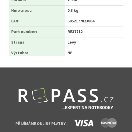
Záruka
:
1 rok
Hmotnost
:
0.3 kg
EAN
:
5052177823804
Part number
:
RE37712
Strana
:
Levý
Výztuha
:
NE
Zápatí
PŘIJÍMÁME ONLINE PLATBY: