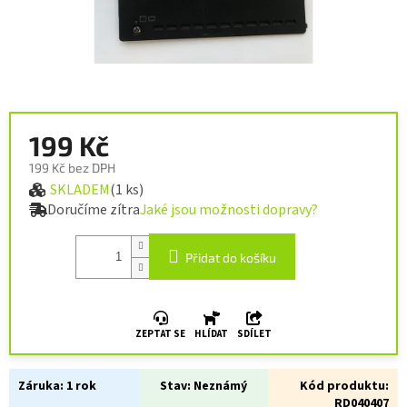
199 Kč
199 Kč bez DPH
SKLADEM
(1 ks)
Měrná cena:
Doručíme zítra
Jaké jsou možnosti dopravy?
Přidat do košíku
ZEPTAT SE
HLÍDAT
SDÍLET
Záruka:
1 rok
Stav:
Neznámý
Kód produktu:
RD040407