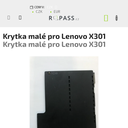
Přejít na obsah
CENY V:
CZK
CZK
EUR
NÁKUP
Krytka malé pro Lenovo X301
Krytka malé pro Lenovo X301