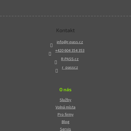
Kontakt
info
@
r-pass.cz
+420 604 354 353
R-PASS.cz
r_passcz
O nás
Služby
Volná místa
Pro firmy
Blog
Servis