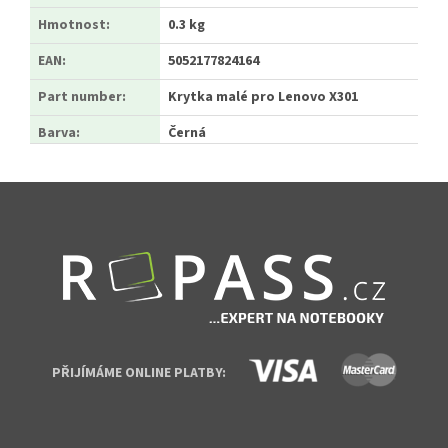
Hmotnost
:
0.3 kg
EAN
:
5052177824164
Part number
:
Krytka malé pro Lenovo X301
Barva
:
Černá
Zápatí
PŘIJÍMÁME ONLINE PLATBY: