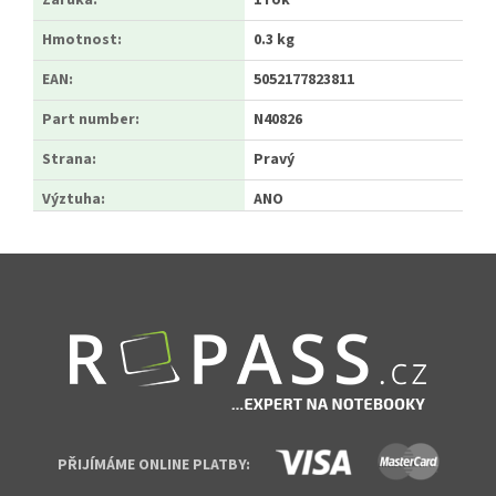
Záruka
:
1 rok
Hmotnost
:
0.3 kg
EAN
:
5052177823811
Part number
:
N40826
Strana
:
Pravý
Výztuha
:
ANO
Zápatí
PŘIJÍMÁME ONLINE PLATBY: