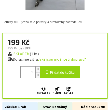
Použitý díl – jedná se o použitý a otestovaný náhradní díl.
199 Kč
199 Kč bez DPH
SKLADEM
(1 ks)
Měrná cena:
Doručíme zítra
Jaké jsou možnosti dopravy?
Přidat do košíku
ZEPTAT SE
HLÍDAT
SDÍLET
Záruka:
1 rok
Stav:
Neznámý
Kód produktu: