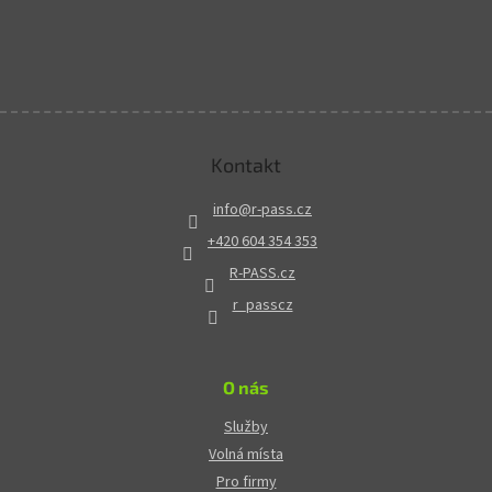
Kontakt
info
@
r-pass.cz
+420 604 354 353
R-PASS.cz
r_passcz
O nás
Služby
Volná místa
Pro firmy