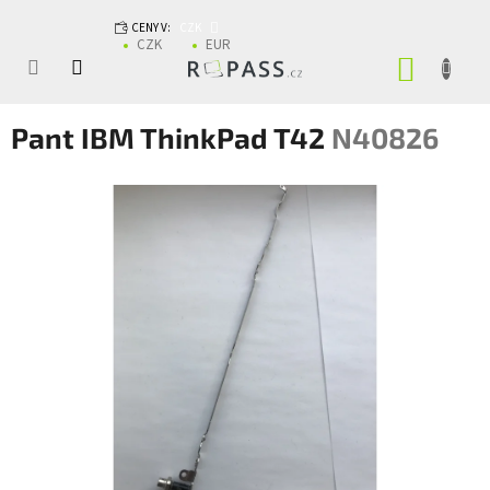
Přejít na obsah
CENY V:
CZK
CZK
EUR
NÁKUP
Pant IBM ThinkPad T42
N40826