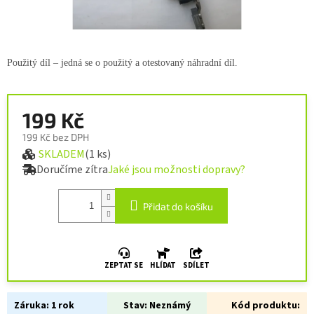
Použitý díl – jedná se o použitý a otestovaný náhradní díl.
199 Kč
199 Kč bez DPH
SKLADEM
(1 ks)
Měrná cena:
Doručíme zítra
Jaké jsou možnosti dopravy?
Přidat do košíku
ZEPTAT SE
HLÍDAT
SDÍLET
Záruka:
1 rok
Stav:
Neznámý
Kód produktu: