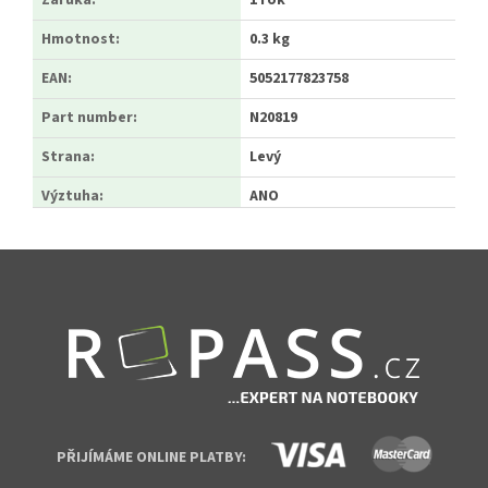
Záruka
:
1 rok
Hmotnost
:
0.3 kg
EAN
:
5052177823758
Part number
:
N20819
Strana
:
Levý
Výztuha
:
ANO
Zápatí
PŘIJÍMÁME ONLINE PLATBY: