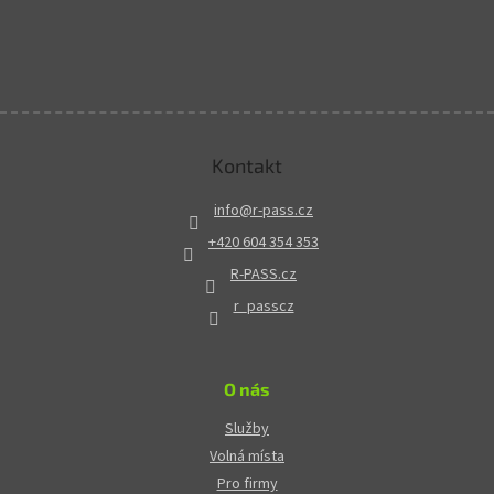
Kontakt
info
@
r-pass.cz
+420 604 354 353
R-PASS.cz
r_passcz
O nás
Služby
Volná místa
Pro firmy