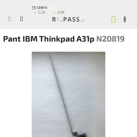
Přejít na obsah
CENY V:
CZK
CZK
EUR
NÁKUP
Pant IBM Thinkpad A31p
N20819