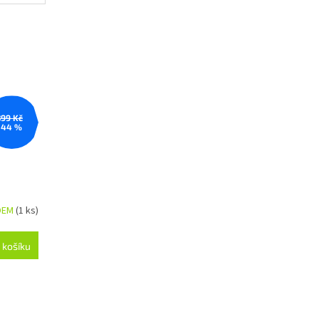
899 Kč
–44 %
DEM
(1 ks)
 košíku