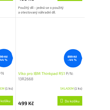
Použitý díl – jedná se o použitý
a otestovaný náhradní díl.
99 Kč
899 Kč
–44 %
–44 %
/N
Víko pro IBM Thinkpad R51
P/N:
13R2668
DEM
(1 ks)
SKLADEM
(1 ks)
 košíku
Do košíku
499 Kč