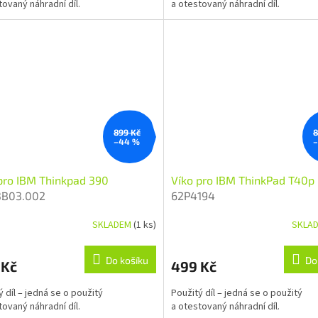
tovaný náhradní díl.
a otestovaný náhradní díl.
899 Kč
8
–44 %
pro IBM Thinkpad 390
Víko pro IBM ThinkPad T40p
3B03.002
62P4194
SKLADEM
(1 ks)
SKLA
Do košíku
Do
 Kč
499 Kč
ý díl – jedná se o použitý
Použitý díl – jedná se o použitý
tovaný náhradní díl.
a otestovaný náhradní díl.