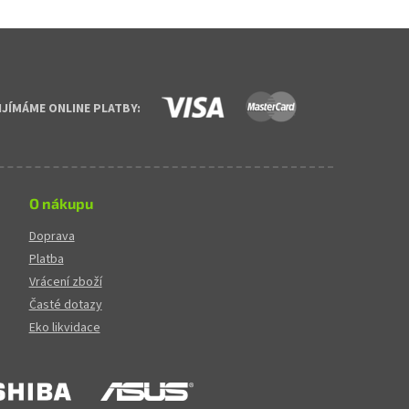
prvky výpisu
IJÍMÁME ONLINE PLATBY:
O nákupu
Doprava
Platba
Vrácení zboží
Časté dotazy
Eko likvidace