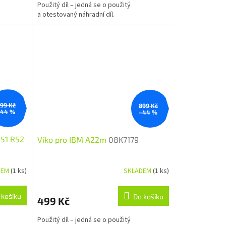
Použitý díl – jedná se o použitý
a otestovaný náhradní díl.
99 Kč
899 Kč
–44 %
–44 %
R51 R52
Víko pro IBM A22m
08K7179
DEM
(1 ks)
SKLADEM
(1 ks)
 košíku
Do košíku
499 Kč
Použitý díl – jedná se o použitý