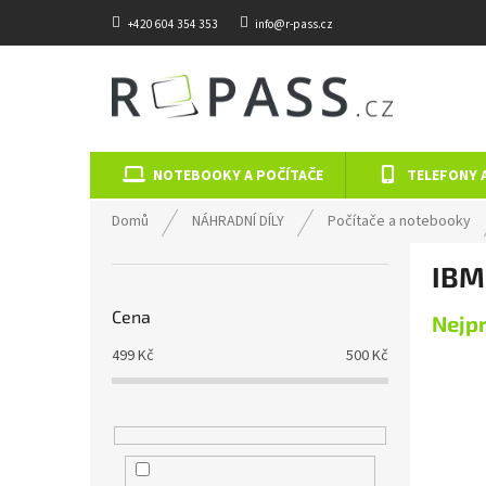
Přejít na obsah
+420 604 354 353
info@r-pass.cz
NOTEBOOKY A POČÍTAČE
TELEFONY 
Domů
NÁHRADNÍ DÍLY
Počítače a notebooky
Postranní panel
IBM
Cena
Nejp
499
Kč
500
Kč