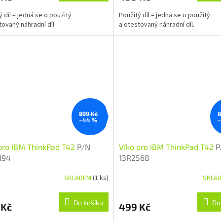
ý díl – jedná se o použitý
Použitý díl – jedná se o použitý
tovaný náhradní díl.
a otestovaný náhradní díl.
899 Kč
8
–44 %
pro IBM ThinkPad T42
P/N
Víko pro IBM ThinkPad T42
P
194
13R2568
SKLADEM
(1 ks)
SKLA
Do košíku
Do
 Kč
499 Kč