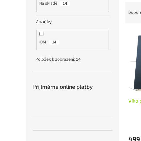
Na skladě
14
Řaze
Dopor
Značky
Výpi
IBM
14
Položek k zobrazení:
14
Přijímáme online platby
Víko 
499