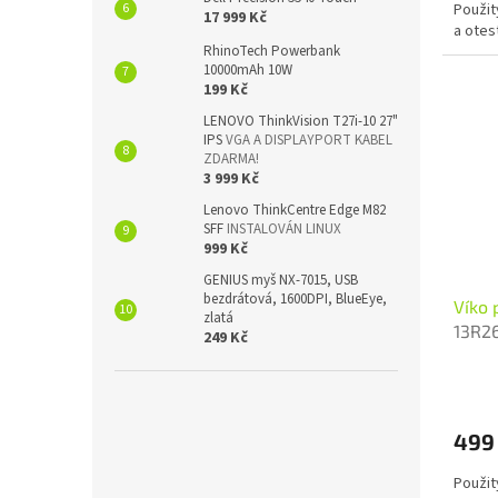
Použit
17 999 Kč
a otes
RhinoTech Powerbank
10000mAh 10W
199 Kč
LENOVO ThinkVision T27i-10 27"
IPS
VGA A DISPLAYPORT KABEL
ZDARMA!
3 999 Kč
Lenovo ThinkCentre Edge M82
SFF
INSTALOVÁN LINUX
999 Kč
GENIUS myš NX-7015, USB
bezdrátová, 1600DPI, BlueEye,
Víko 
zlatá
13R2
249 Kč
499
Použit