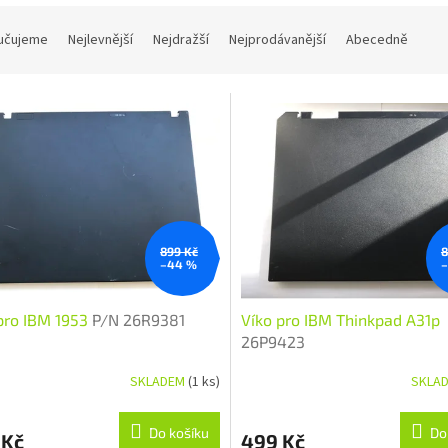
ní produktů
učujeme
Nejlevnější
Nejdražší
Nejprodávanější
Abecedně
s produktů
899 Kč
8
–44 %
pro IBM 1953
P/N 26R9381
Víko pro IBM Thinkpad A31p
26P9423
SKLADEM
(1 ks)
SKLA
Do košíku
Do
 Kč
499 Kč