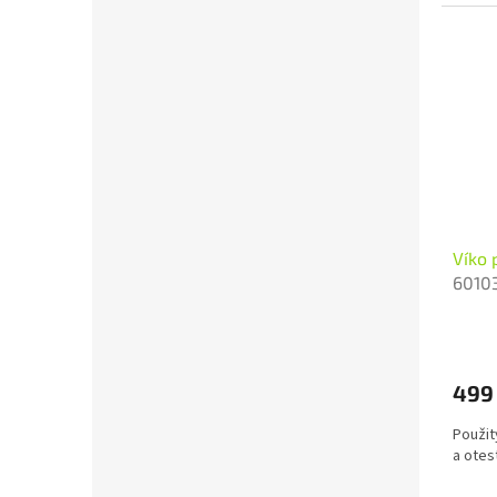
Víko 
6010
499
Použit
a otes