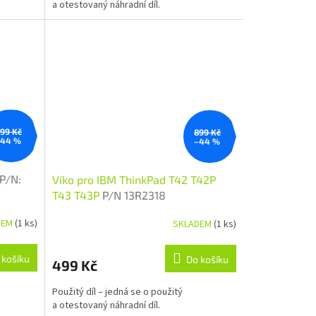
a otestovaný náhradní díl.
99 Kč
899 Kč
–44 %
–44 %
P/N:
Víko pro IBM ThinkPad T42 T42P
T43 T43P
P/N 13R2318
DEM
(1 ks)
SKLADEM
(1 ks)
 košíku
Do košíku
499 Kč
Použitý díl – jedná se o použitý
a otestovaný náhradní díl.