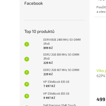
Facebook
Použit
a otes
Top 10 produktů
DDR4 8GB 2400 MHz SO-DIMM
1Rx8
899 Kč
DDR2 2GB 800 MHz SO-DIMM
2Rx8
229 Kč
DDR2 2GB 667 MHz SO-DIMM
Víko 
229 Kč
62P4
HP EliteBook 835 G8
7 697 Kč
HP EliteBook 855 G8
9 997 Kč
499
Dell Precision 5540 Touch