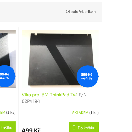
14
položek celkem
99 Kč
899 Kč
–44 %
–44 %
Víko pro IBM ThinkPad T41
P/N
62P4194
DEM
(1 ks)
SKLADEM
(1 ks)
 košíku
Do košíku
499 Kč