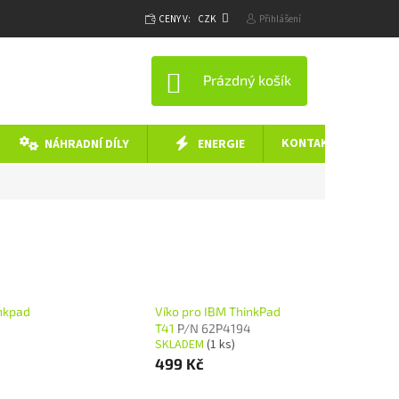
CENY V:
CZK
Přihlášení
NÁKUPNÍ KOŠÍK
Prázdný košík
KONTAKTY
NÁHRADNÍ DÍLY
ENERGIE
inkpad
Víko pro IBM ThinkPad
T41
P/N 62P4194
SKLADEM
(1 ks)
499 Kč