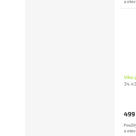
a otes
Víko 
34.4
499
Použit
a otes