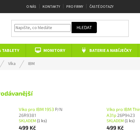
O NÁS
KONTAKTY
PRO FIRMY
ČASTÉ DOTAZY
HLEDAT
A TABLETY
MONITORY
BATERIE A NABÍJEČKY
Víka
IBM
rodávanější
Víko pro IBM 1953
P/N
Víko pro IBM Th
26R9381
A31p
26P9423
SKLADEM
(1 ks)
SKLADEM
(1 ks)
499 Kč
499 Kč