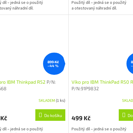
ý díl – jedná se o použitý
Použitý díl – jedná se o použitý
tovaný náhradní díl.
a otestovaný náhradní díl.
899 Kč
8
–44 %
pro IBM Thinkpad R52
P/N:
Víko pro IBM ThinkPad R50 
668
P/N:91P9832
SKLADEM
(1 ks)
SKLA
Do košíku
Do
 Kč
499 Kč
ý díl – jedná se o použitý
Použitý díl – jedná se o použitý