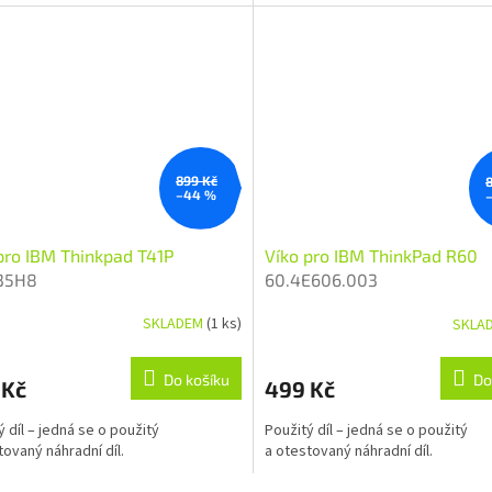
899 Kč
–44 %
pro IBM Thinkpad T41P
Víko pro IBM ThinkPad R60
35H8
60.4E606.003
SKLADEM
(1 ks)
SKLA
Do košíku
Do
 Kč
499 Kč
ý díl – jedná se o použitý
Použitý díl – jedná se o použitý
tovaný náhradní díl.
a otestovaný náhradní díl.