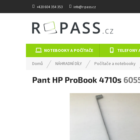
Přejít na obsah
+420 604 354 353
info@r-pass.cz
NOTEBOOKY A POČÍTAČE
TELEFONY 
Domů
NÁHRADNÍ DÍLY
Počítače a notebooky
Pant HP ProBook 4710s
605