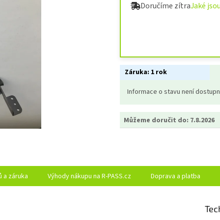
Doručíme zítra
Jaké jso
Záruka:
1 rok
Informace o stavu není dostup
Můžeme doručit do:
7.8.2026
ů a záruka
Výhody nákupu na R-PASS.cz
Doprava a platba
Tec