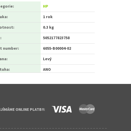
egorie
:
HP
ruka
:
1 rok
otnost
:
0.3 kg
N
:
5052177823758
t number
:
6055-B00004-02
ana
:
Levý
tuha
:
ANO
IJÍMÁME ONLINE PLATBY: