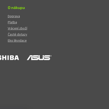
O nákupu
Doprava
Platba
Vrácení zboží
Časté dotazy
Eko likvidace