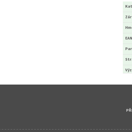
Kat
Zá
Hm
EA
Par
Str
Výz
PŘ