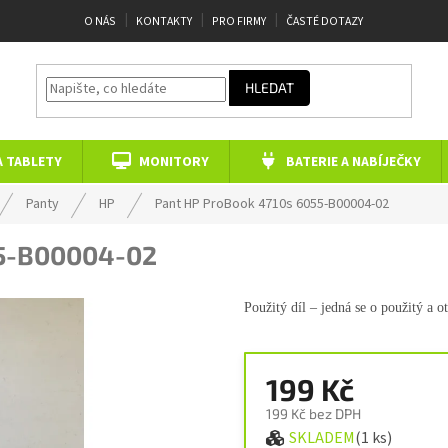
O NÁS
KONTAKTY
PRO FIRMY
ČASTÉ DOTAZY
HLEDAT
A TABLETY
MONITORY
BATERIE A NABÍJEČKY
Panty
HP
Pant HP ProBook 4710s
6055-B00004-02
5-B00004-02
Použitý díl – jedná se o použitý a o
199 Kč
199 Kč bez DPH
SKLADEM
(1 ks)
Měrná cena: