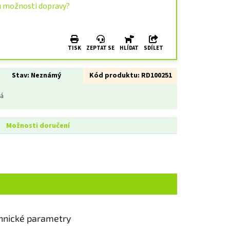
u možnosti dopravy?
TISK
ZEPTAT SE
HLÍDAT
SDÍLET
Stav:
Neznámý
Kód produktu:
RD100251
ná
Možnosti doručení
hnické parametry