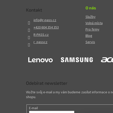
O nás
Kontakt
Služby
info
@
r-pass.cz
Volná místa
+420 604 354 353
Pro firmy
R-PASS.cz
Blog
r_passcz
Servis
Odebírat newsletter
Vložte svůj e-mail a my vám budeme zasílat informace o
shopu.
E-mail