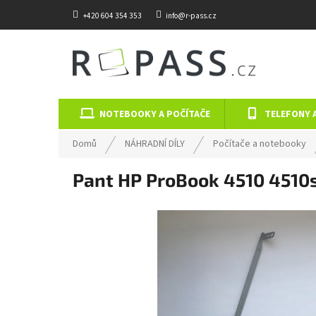
Přejít na obsah
+420 604 354 353
info@r-pass.cz
NOTEBOOKY A POČÍTAČE
TELEFONY 
Domů
NÁHRADNÍ DÍLY
Počítače a notebooky
Pant HP ProBook 4510 4510