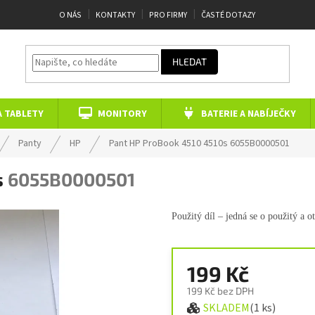
O NÁS
KONTAKTY
PRO FIRMY
ČASTÉ DOTAZY
HLEDAT
A TABLETY
MONITORY
BATERIE A NABÍJEČKY
Panty
HP
Pant HP ProBook 4510 4510s
6055B0000501
s
6055B0000501
Použitý díl – jedná se o použitý a o
199 Kč
199 Kč bez DPH
SKLADEM
(1 ks)
Měrná cena: