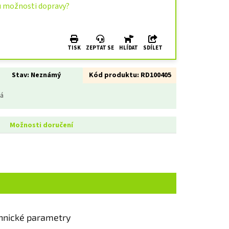
u možnosti dopravy?
TISK
ZEPTAT SE
HLÍDAT
SDÍLET
Stav:
Neznámý
Kód produktu:
RD100405
ná
Možnosti doručení
hnické parametry