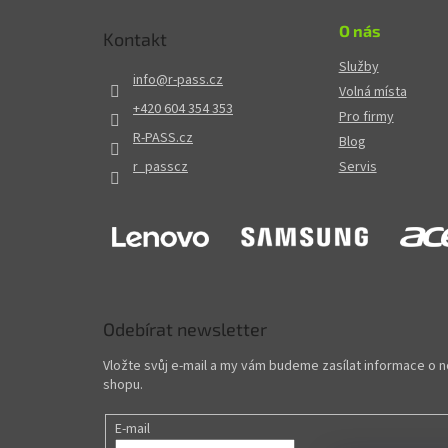
O nás
Kontakt
Služby
info
@
r-pass.cz
Volná místa
+420 604 354 353
Pro firmy
R-PASS.cz
Blog
r_passcz
Servis
Odebírat newsletter
Vložte svůj e-mail a my vám budeme zasílat informace o
shopu.
E-mail