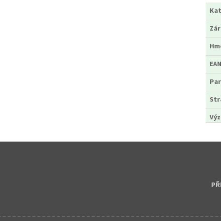
Kat
Zá
Hm
EA
Par
Str
Výz
PŘ