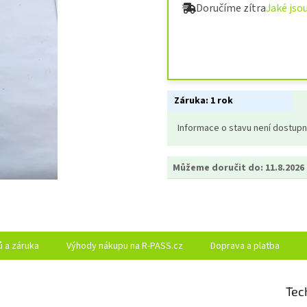
Doručíme zítra
Jaké jso
Záruka:
1 rok
Informace o stavu není dostup
Můžeme doručit do:
11.8.2026
ů a záruka
Výhody nákupu na R-PASS.cz
Doprava a platba
Tec