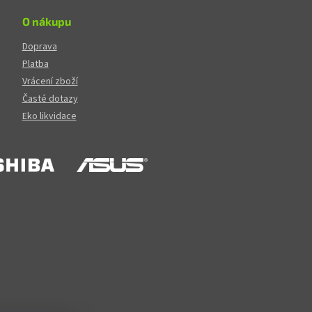
O nákupu
Doprava
Platba
Vrácení zboží
Časté dotazy
Eko likvidace