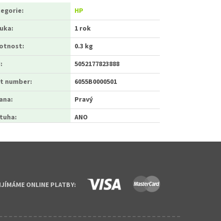
egorie
:
HP
ruka
:
1 rok
otnost
:
0.3 kg
N
:
5052177823888
t number
:
6055B0000501
ana
:
Pravý
tuha
:
ANO
IJÍMÁME ONLINE PLATBY: