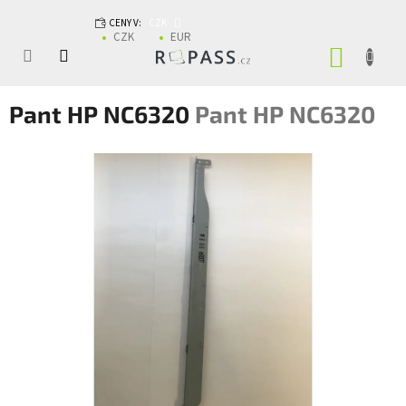
Přejít na obsah
CENY V:
CZK
CZK
EUR
NÁKUP
Pant HP NC6320
Pant HP NC6320