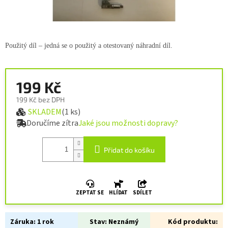
Použitý díl – jedná se o použitý a otestovaný náhradní díl.
199 Kč
199 Kč bez DPH
SKLADEM
(1 ks)
Měrná cena:
Doručíme zítra
Jaké jsou možnosti dopravy?
Přidat do košíku
ZEPTAT SE
HLÍDAT
SDÍLET
Záruka:
1 rok
Stav:
Neznámý
Kód produktu: