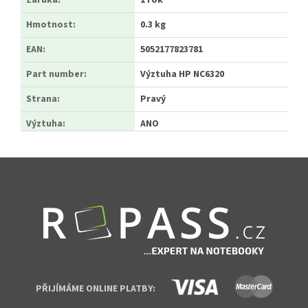
Záruka
:
1 rok
Hmotnost
:
0.3 kg
EAN
:
5052177823781
Part number
:
Výztuha HP NC6320
Strana
:
Pravý
Výztuha
:
ANO
Zápatí
PŘIJÍMÁME ONLINE PLATBY: