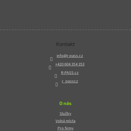
Kontakt
info
@
r-pass.cz
+420 604 354 353
R-PASS.cz
r_passcz
O nás
Služby
Volná místa
Pro firmy