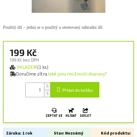
Použitý díl – jedná se o použitý a otestovaný náhradní díl.
199 Kč
199 Kč bez DPH
SKLADEM
(1 ks)
Měrná cena:
Doručíme zítra
Jaké jsou možnosti dopravy?
Přidat do košíku
ZEPTAT SE
HLÍDAT
SDÍLET
Záruka:
1 rok
Stav:
Neznámý
Kód produktu: