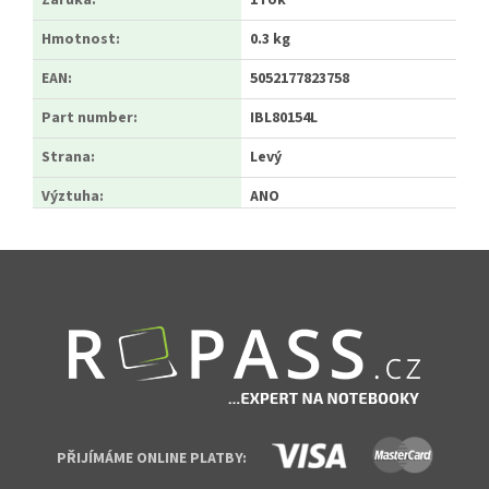
Záruka
:
1 rok
Hmotnost
:
0.3 kg
EAN
:
5052177823758
Part number
:
IBL80154L
Strana
:
Levý
Výztuha
:
ANO
Zápatí
PŘIJÍMÁME ONLINE PLATBY: