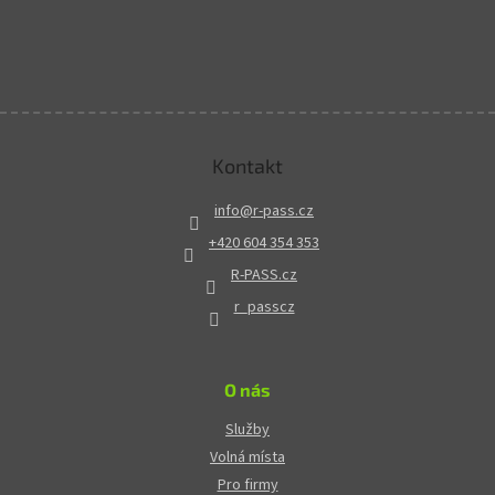
Kontakt
info
@
r-pass.cz
+420 604 354 353
R-PASS.cz
r_passcz
O nás
Služby
Volná místa
Pro firmy