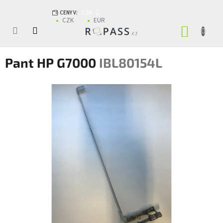
Přejít na obsah
CENY V:
CZK
CZK
EUR
NÁKUP
Pant HP G7000
IBL80154L