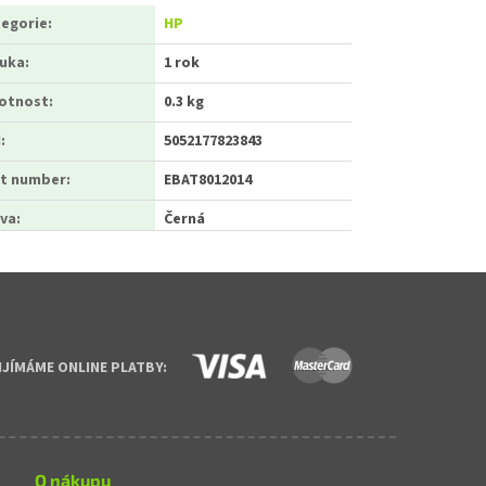
egorie
:
HP
ruka
:
1 rok
otnost
:
0.3 kg
N
:
5052177823843
t number
:
EBAT8012014
va
:
Černá
IJÍMÁME ONLINE PLATBY:
O nákupu