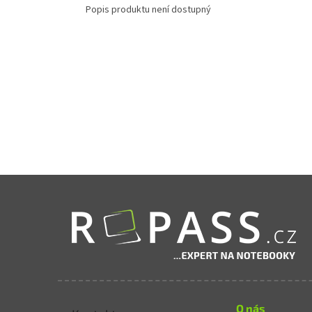
Popis produktu není dostupný
Zápatí
O nás