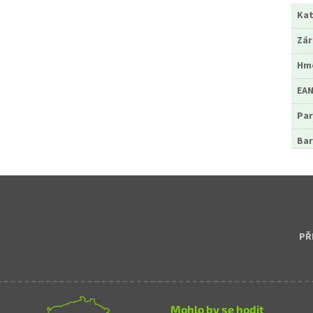
Kat
Zá
Hm
EA
Par
Bar
PŘ
Mohlo by se hodit