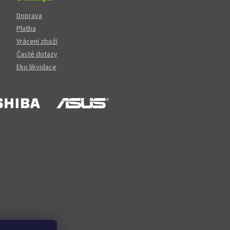
Doprava
Platba
Vrácení zboží
Časté dotazy
Eko likvidace