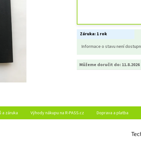
Záruka:
1 rok
Informace o stavu není dostup
Můžeme doručit do:
11.8.2026
ů a záruka
Výhody nákupu na R-PASS.cz
Doprava a platba
Tec