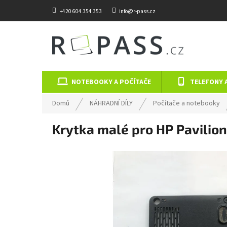
Přejít na obsah
+420 604 354 353
info@r-pass.cz
NOTEBOOKY A POČÍTAČE
TELEFONY 
Domů
NÁHRADNÍ DÍLY
Počítače a notebooky
Krytka malé pro HP Pavili