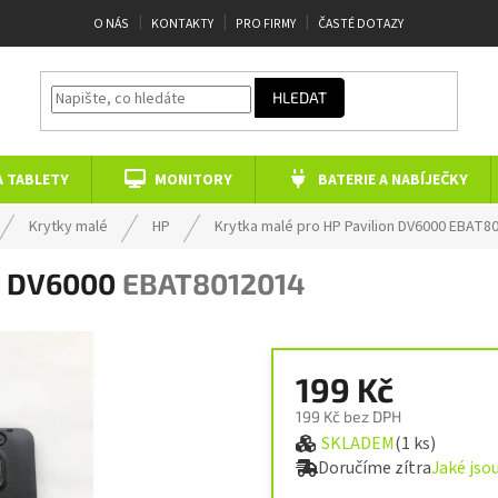
O NÁS
KONTAKTY
PRO FIRMY
ČASTÉ DOTAZY
HLEDAT
A TABLETY
MONITORY
BATERIE A NABÍJEČKY
Krytky malé
HP
Krytka malé pro HP Pavilion DV6000
EBAT80
on DV6000
EBAT8012014
199 Kč
199 Kč bez DPH
SKLADEM
(1 ks)
Měrná cena:
Doručíme zítra
Jaké jso