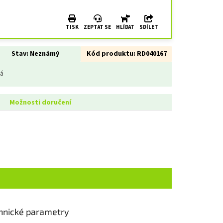
TISK
ZEPTAT SE
HLÍDAT
SDÍLET
Stav:
Neznámý
Kód produktu:
RD040167
ná
Možnosti doručení
hnické parametry