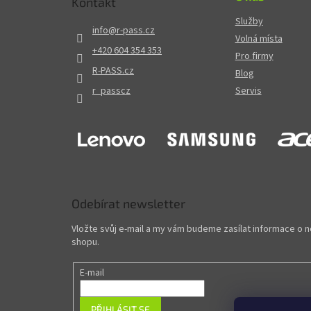
Kontakt
Služby
info
@
r-pass.cz
Volná místa
+420 604 354 353
Pro firmy
R-PASS.cz
Blog
r_passcz
Servis
Odebírat newsletter
Vložte svůj e-mail a my vám budeme zasílat informace o
shopu.
E-mail
PŘIHLÁSIT SE