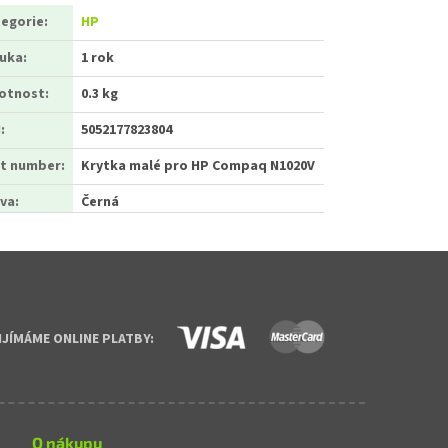
egorie
:
HP
ruka
:
1 rok
otnost
:
0.3 kg
N
:
5052177823804
t number
:
Krytka malé pro HP Compaq N1020V
va
:
Černá
IJÍMÁME ONLINE PLATBY:
O nákupu