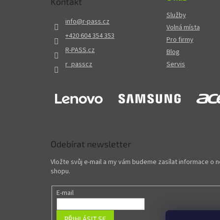
Kontakt
Služby
info
@
r-pass.cz
Volná místa
+420 604 354 353
Pro firmy
R-PASS.cz
Blog
r_passcz
Servis
Odebírat newsletter
Vložte svůj e-mail a my vám budeme zasílat informace o
shopu.
E-mail
PŘIHLÁSIT SE