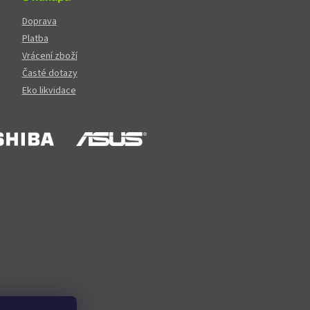
Doprava
Platba
Vrácení zboží
Časté dotazy
Eko likvidace