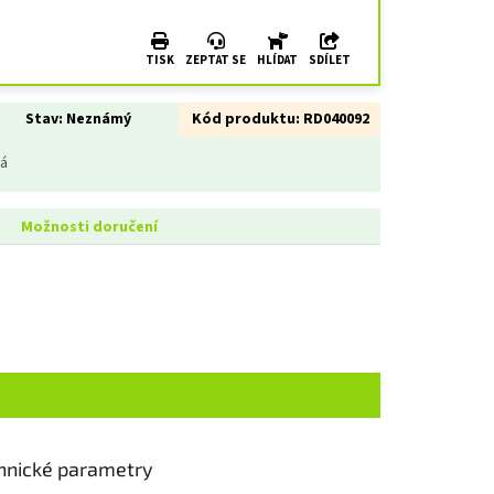
TISK
ZEPTAT SE
HLÍDAT
SDÍLET
Stav:
Neznámý
Kód produktu:
RD040092
ná
Možnosti doručení
hnické parametry