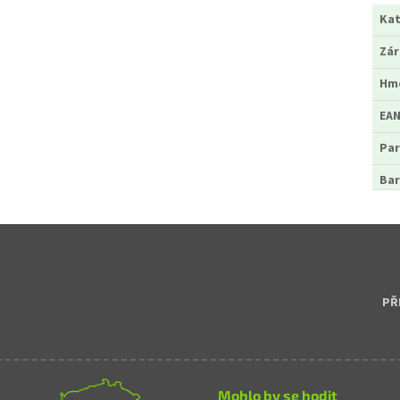
Kat
Zá
Hm
EA
Par
Bar
PŘ
Mohlo by se hodit