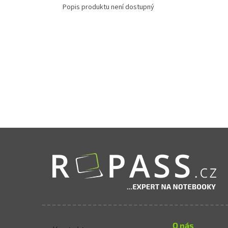
Popis produktu není dostupný
Zápatí
O nás