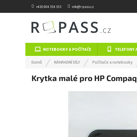
Přejít na obsah
+420 604 354 353
info@r-pass.cz
NOTEBOOKY A POČÍTAČE
TELEFONY 
Domů
NÁHRADNÍ DÍLY
Počítače a notebooky
Krytka malé pro HP Compa