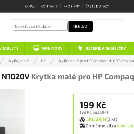
O NÁS
KONTAKTY
PRO FIRMY
ČASTÉ DOTAZY
HLEDAT
A TABLETY
MONITORY
BATERIE A NABÍJEČKY
Krytky malé
HP
Krytka malé pro HP Compaq N1020V
Krytk
q N1020V
Krytka malé pro HP Compa
199 Kč
199 Kč bez DPH
SKLADEM
(1 ks)
Měrná cena:
Doručíme zítra
Jaké jso