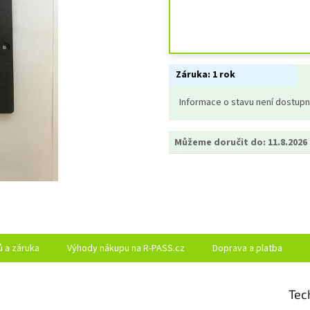
Záruka:
1 rok
Informace o stavu není dostup
Můžeme doručit do:
11.8.2026
ů a záruka
Výhody nákupu na R-PASS.cz
Doprava a platba
Tec