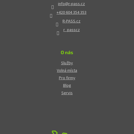
info
@
r-pass.cz
+420 604 354 353
R-PASS.cz
r_passcz
O nás
Služby
Volná místa
Pro firmy
Blog
Servis