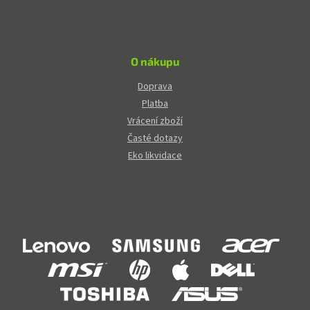
O nákupu
Doprava
Platba
Vrácení zboží
Časté dotazy
Eko likvidace