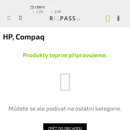
Přejít na obsah
CENY V:
CZK
CZK
EUR
NÁKUP
HP, Compaq
Produkty teprve připravujeme.
Můžete se ale podívat na ostatní kategorie.
ZPĚT DO OBCHODU