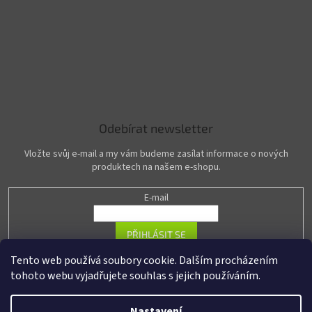
Odebírat newsletter
Vložte svůj e-mail a my vám budeme zasílat informace o nových
produktech na našem e-shopu.
E-mail
PŘIHLÁSIT SE
Tento web používá soubory cookie. Dalším procházením
tohoto webu vyjadřujete souhlas s jejich používáním.
Vytvořil Shoptet
Nastavení