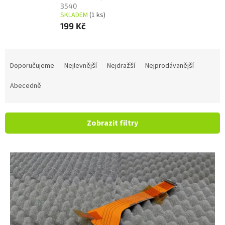
3540
SKLADEM
(1 ks)
199 Kč
Řazení produktů
Doporučujeme
Nejlevnější
Nejdražší
Nejprodávanější
Abecedně
Zobrazit filtry
Výpis produktů