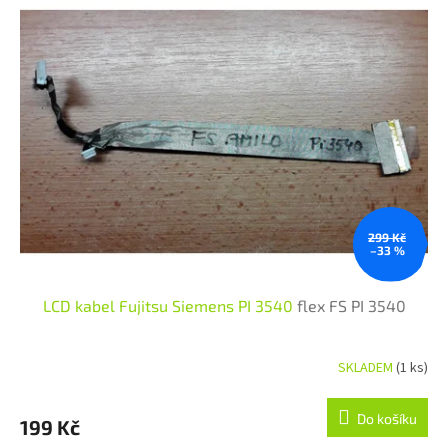
299 Kč
–33 %
LCD kabel Fujitsu Siemens PI 3540
flex FS PI 3540
SKLADEM
(1 ks)
Do košíku
199 Kč