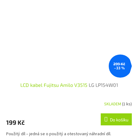
299 Kč
–33 %
LCD kabel Fujitsu Amilo V3515
LG LP154W01
SKLADEM
(1 ks)
Do košíku
199 Kč
Použitý díl – jedná se o použitý a otestovaný náhradní díl.