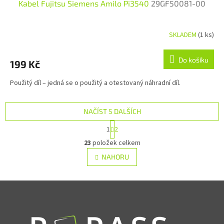
Kabel Fujitsu Siemens Amilo Pi3540
29GF50081-00
SKLADEM
(1 ks)
Do košíku
199 Kč
Použitý díl – jedná se o použitý a otestovaný náhradní díl.
NAČÍST 5 DALŠÍCH
Stránkování
1
2
Ovládací prvky výpisu
23
položek celkem
NAHORU
Zápatí