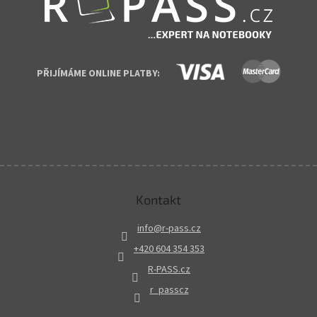
PŘIJÍMÁME ONLINE PLATBY:
Kontakt
info
@
r-pass.cz
+420 604 354 353
R-PASS.cz
r_passcz