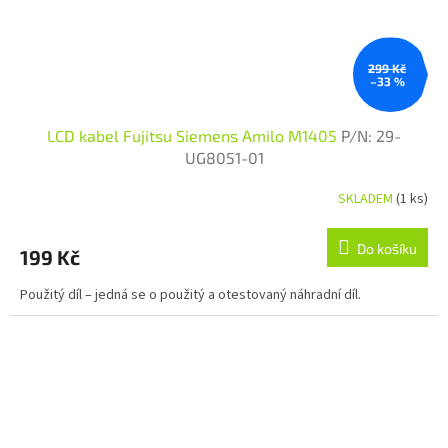
299 Kč
–33 %
LCD kabel Fujitsu Siemens Amilo M1405
P/N: 29-
UG8051-01
SKLADEM
(1 ks)
Do košíku
199 Kč
Použitý díl – jedná se o použitý a otestovaný náhradní díl.