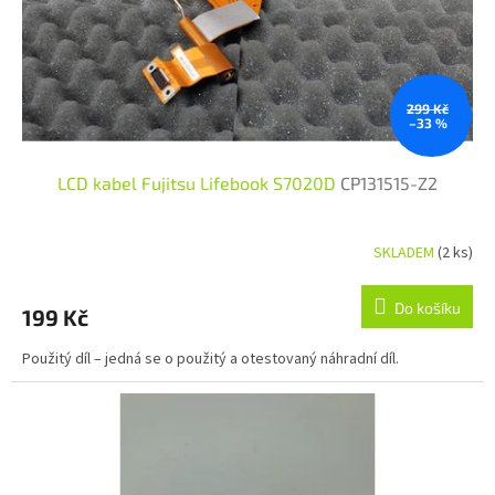
299 Kč
–33 %
LCD kabel Fujitsu Lifebook S7020D
CP131515-Z2
SKLADEM
(2 ks)
Do košíku
199 Kč
Použitý díl – jedná se o použitý a otestovaný náhradní díl.