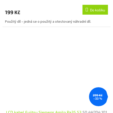
Do košíku
199 Kč
Použitý díl – jedná se o použitý a otestovaný náhradní díl.
299 Kč
–33 %
LCD kabel Fujitsu Siemens Amilo Pa35 53
50.4H704.101