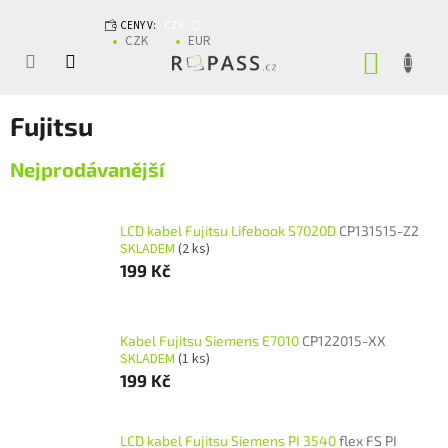
Přejít na obsah
CENY V:
CZK
CZK
EUR
NÁKUP
Fujitsu
Nejprodávanější
LCD kabel Fujitsu Lifebook S7020D
CP131515-Z2
SKLADEM
(2 ks)
199 Kč
Kabel Fujitsu Siemens E7010
CP122015-XX
SKLADEM
(1 ks)
199 Kč
LCD kabel Fujitsu Siemens PI 3540
flex FS PI