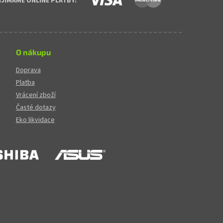
IJÍMÁME ONLINE PLATBY:
O nákupu
Doprava
Platba
Vrácení zboží
Časté dotazy
Eko likvidace