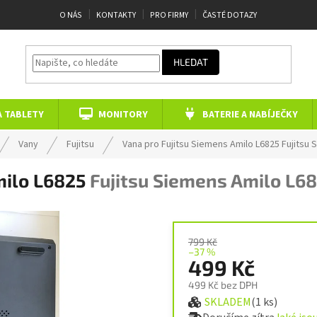
O NÁS
KONTAKTY
PRO FIRMY
ČASTÉ DOTAZY
HLEDAT
A TABLETY
MONITORY
BATERIE A NABÍJEČKY
Vany
Fujitsu
Vana pro Fujitsu Siemens Amilo L6825
Fujitsu 
milo L6825
Fujitsu Siemens Amilo L6
799 Kč
–37 %
499 Kč
499 Kč bez DPH
SKLADEM
(1 ks)
Měrná cena: