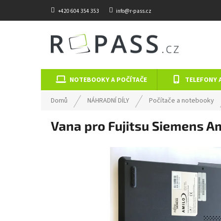
Přejít na obsah
+420 604 354 353
info@r-pass.cz
NOTEBOOKY A POČÍTAČE
TELEFONY 
Domů
NÁHRADNÍ DÍLY
Počítače a notebooky
Vana pro Fujitsu Siemens A