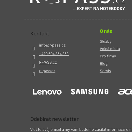
O nás
Kontakt
Služby
info
@
r-pass.cz
Volná místa
+420 604 354 353
Pro firmy
R-PASS.cz
Blog
r_passcz
Servis
Odebírat newsletter
Vložte svůj e-mail a my vám budeme zasílat informace o