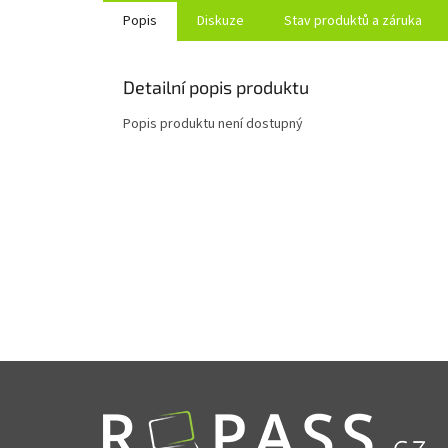
Popis
Diskuze
Stav produktů a záruka
Detailní popis produktu
Popis produktu není dostupný
Zápatí