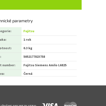
hnické parametry
egorie
:
Fujitsu
ruka
:
1 rok
otnost
:
0.3 kg
N
:
5052177823758
t number
:
Fujitsu Siemens Amilo L6825
va
:
Černá