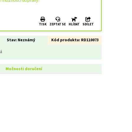
u možnosti dopravy?
TISK
ZEPTAT SE
HLÍDAT
SDÍLET
Stav:
Neznámý
Kód produktu:
RD110073
ná
Možnosti doručení