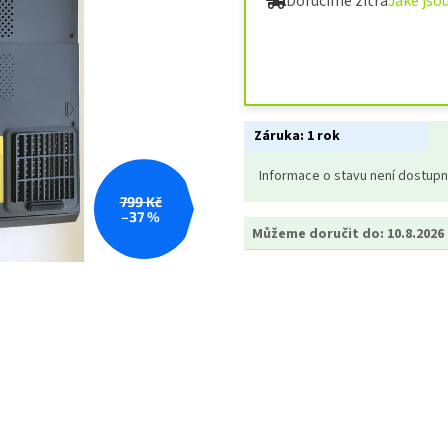
Doručíme zítra
Jaké jso
Záruka:
1 rok
Informace o stavu není dostup
799 Kč
–37 %
Můžeme doručit do:
10.8.2026