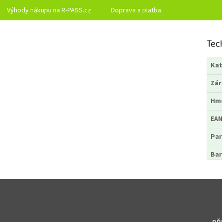
Výhody nákupu na R-PASS.cz
Doprava a platba
Tec
Kat
Zá
Hm
EA
Par
Bar