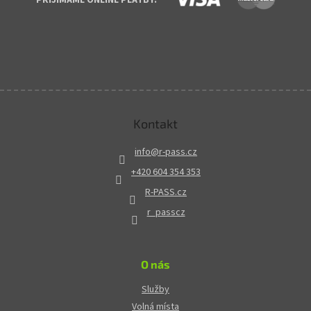
Kontakt
info
@
r-pass.cz
+420 604 354 353
R-PASS.cz
r_passcz
O nás
Služby
Volná místa