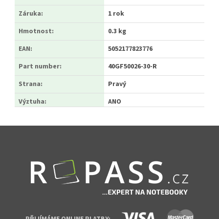
Záruka
:
1 rok
Hmotnost
:
0.3 kg
EAN
:
5052177823776
Part number
:
40GF50026-30-R
Strana
:
Pravý
Výztuha
:
ANO
Zápatí
PŘIJÍMÁME ONLINE PLATBY: