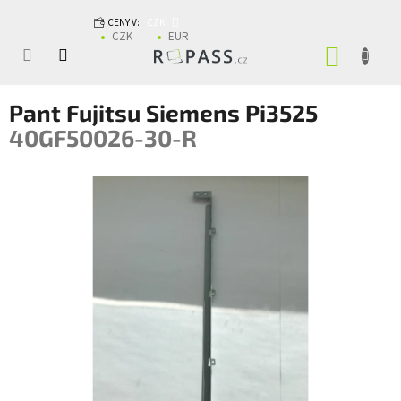
Přejít na obsah
CENY V:
CZK
CZK
EUR
NÁKUP
Pant Fujitsu Siemens Pi3525
40GF50026-30-R